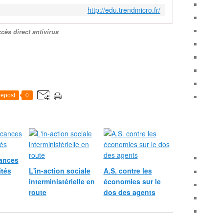
http://edu.trendmicro.fr/
cès direct antivirus
epost
0
ances
ités
L'in-action sociale
A.S. contre les
interministérielle en
économies sur le
route
dos des agents