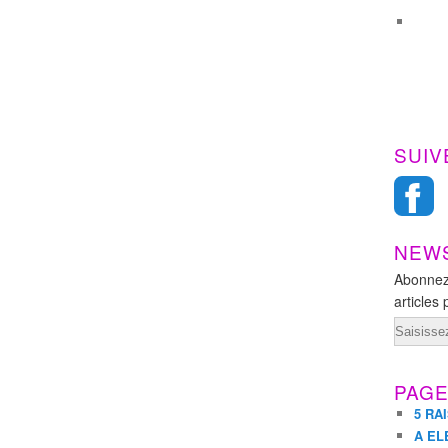
SUIV
NEW
Abonnez
articles 
Email
PAG
5 RA
A EL