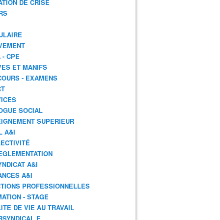
ATION DE CRISE
RS
ULAIRE
VEMENT
 - CPE
ES ET MANIFS
OURS - EXAMENS
CT
ICES
OGUE SOCIAL
IGNEMENT SUPERIEUR
L A&I
ECTIVITÉ
EGLEMENTATION
YNDICAT A&I
ANCES A&I
TIONS PROFESSIONNELLES
ATION - STAGE
ITE DE VIE AU TRAVAIL
RSYNDICAL.E