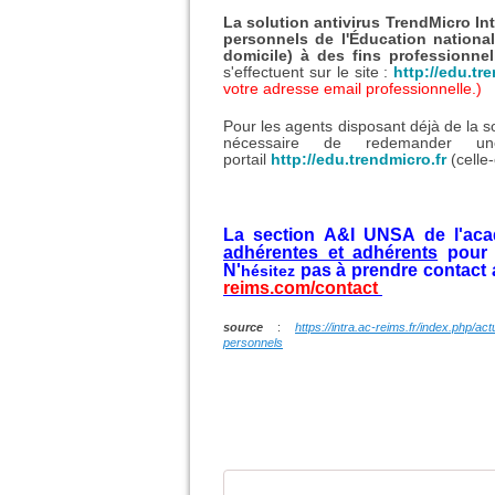
La solution antivirus TrendMicro Int
personnels de l'Éducation national
domicile) à des fins professionne
s'effectuent sur le site :
http://edu.tr
votre adresse email professionnelle.)
Pour les agents disposant déjà de la sol
nécessaire de redemander u
portail
http://edu.trendmicro.fr
(celle
La section A&I UNSA de l'aca
adhérentes et adhérents
pour l
N'
pas à prendre contact a
hésitez
reims.com/contact
source
:
https://intra.ac-reims.fr/index.php/ac
personnels