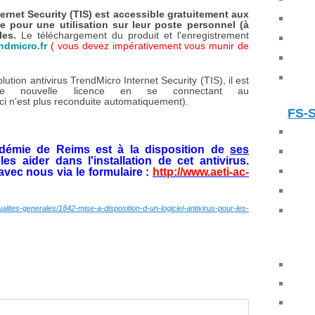
ernet Security (TIS) est accessible gratuitement aux
e pour une utilisation sur leur poste personnel (à
lles.
Le téléchargement du produit et l'enregistrement
endmicro.fr
( vous devez impérativement vous munir de
ution antivirus TrendMicro Internet Security (TIS), il est
ne nouvelle licence en se connectant au
-ci n'est plus reconduite automatiquement).
FS-
démie de Reims est à la disposition de
ses
es aider dans l'installation de cet antivirus.
vec nous via le formulaire :
http://www.aeti-ac-
tualites-generales/1842-mise-a-disposition-d-un-logiciel-antivirus-pour-les-