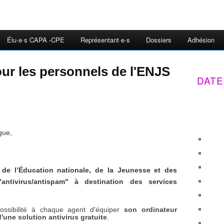
Élu·e·s CAPA -CPE
Représentant·e·s
Dossiers
Adhésion
our les personnels de l'ENJS
DATE
gue,
 de l’Éducation nationale, de la Jeunesse et des
antivirus/antispam" à destination des services
ossibilité à chaque agent d'équiper
son ordinateur
'une solution antivirus gratuite
.