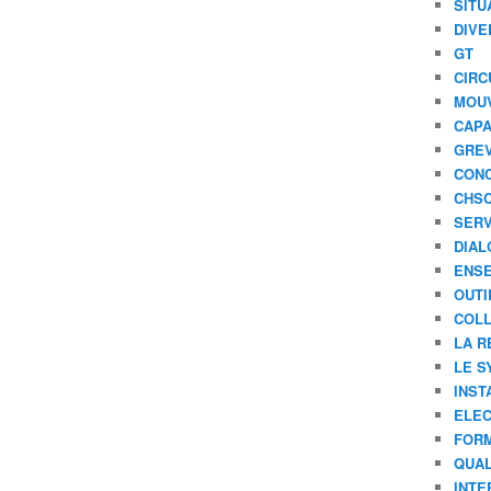
SITU
DIVE
GT
CIRC
MOU
CAPA
GREV
CONC
CHS
SERV
DIAL
ENSE
OUTI
COLL
LA R
LE S
INST
ELEC
FORM
QUAL
INTE