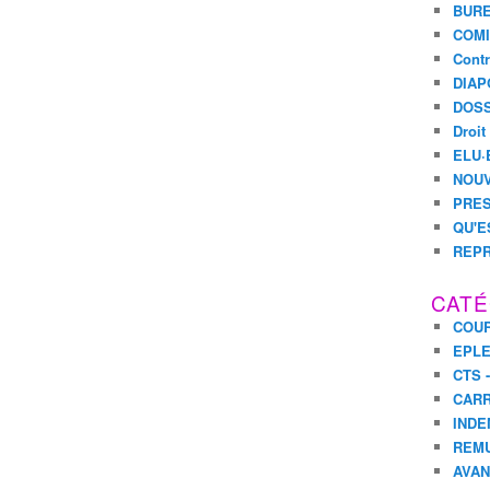
BURE
COMI
Contr
DIAP
DOSS
Droit
ELU·
NOUV
PRES
QU'E
REPR
CATÉ
COUR
EPL
CTS 
CARR
INDE
REM
AVA