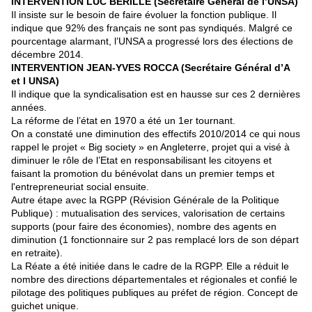
INTERVENTION LUC BERILLE (Secrétaire Général de l’UNSA)
Il insiste sur le besoin de faire évoluer la fonction publique. Il
indique que 92% des français ne sont pas syndiqués. Malgré ce
pourcentage alarmant, l’UNSA a progressé lors des élections de
décembre 2014.
INTERVENTION JEAN-YVES ROCCA (Secrétaire Général d’A
et I UNSA)
Il indique que la syndicalisation est en hausse sur ces 2 dernières
années.
La réforme de l’état en 1970 a été un 1er tournant.
On a constaté une diminution des effectifs 2010/2014 ce qui nous
rappel le projet « Big society » en Angleterre, projet qui a visé à
diminuer le rôle de l’Etat en responsabilisant les citoyens et
faisant la promotion du bénévolat dans un premier temps et
l'entrepreneuriat social ensuite.
Autre étape avec la RGPP (Révision Générale de la Politique
Publique) : mutualisation des services, valorisation de certains
supports (pour faire des économies), nombre des agents en
diminution (1 fonctionnaire sur 2 pas remplacé lors de son départ
en retraite).
La Réate a été initiée dans le cadre de la RGPP. Elle a réduit le
nombre des directions départementales et régionales et confié le
pilotage des politiques publiques au préfet de région. Concept de
guichet unique.