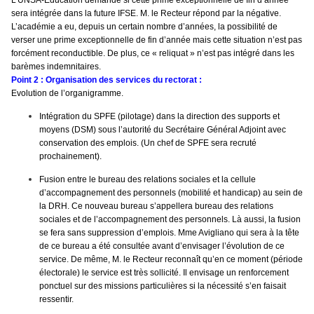
L’UNSA-Education demande si cette prime exceptionnelle de fin d’année
sera intégrée dans la future IFSE. M. le Recteur répond par la négative.
L’académie a eu, depuis un certain nombre d’années, la possibilité de
verser une prime exceptionnelle de fin d’année mais cette situation n’est pas
forcément reconductible. De plus, ce « reliquat » n’est pas intégré dans les
barèmes indemnitaires.
Point 2 : Organisation des services du rectorat :
Evolution de l’organigramme.
Intégration du SPFE (pilotage) dans la direction des supports et
moyens (DSM) sous l’autorité du Secrétaire Général Adjoint avec
conservation des emplois. (Un chef de SPFE sera recruté
prochainement).
Fusion entre le bureau des relations sociales et la cellule
d’accompagnement des personnels (mobilité et handicap) au sein de
la DRH. Ce nouveau bureau s’appellera bureau des relations
sociales et de l’accompagnement des personnels. Là aussi, la fusion
se fera sans suppression d’emplois. Mme Avigliano qui sera à la tête
de ce bureau a été consultée avant d’envisager l’évolution de ce
service. De même, M. le Recteur reconnaît qu’en ce moment (période
électorale) le service est très sollicité. Il envisage un renforcement
ponctuel sur des missions particulières si la nécessité s’en faisait
ressentir.