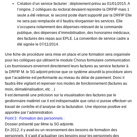
Création d’un service facturier : déploiement prévu au 01/01/2015. A
l’origine, 2 collègues du rectorat devaient rejoindre la DRFIP mais 1
seule a été retenue, le second poste étant supporté par la DRFIP Elle
ne sera pas remplacée et il faudra réorganiser les services. Elle
s’occupera notamment des dépenses relevant de la commande
publique, des dépenses d’immobilisation, des honoraires médicaux,
des factures des repas aux EPLE. La convention de service cadre a
été signée le 07/11/2014.
Une fiche de procédure sera mise en place et une formation sera organisée
pour les collègues qui utilisent le module Chorus formulaire communication.
Les fournisseurs enverront directement leurs factures au service facturier à
la DRFIP. M. le SG adjoint précise que ce système alourdit la procédure alors
que l’académie est performante au niveau du délai de paiement. Donc il
faudra être vigilant et repenser nos modes de fonctionnement (factures au
mois, dématérialisation, etc…)
Il est demandé une précision sur la visualisation des factures par le
gestionnaire matériel car il est indispensable que celui-ci puisse effectuer un
travail de contrôle et d’analyse de la facturation. Une réponse positive est
apportée par l’administration.
Point 3 : Formation des personnels :
Dossier présenté par Mme la SG adjointe.
En 2012, il y avait eu un recensement des besoins de formation des
personnels. Il s’agit d’actualiser ces besoins pour les personnels des