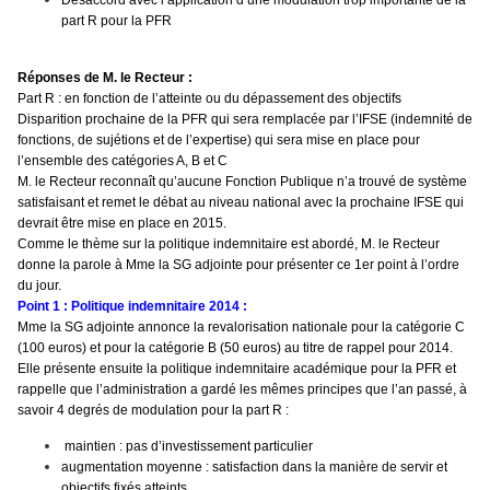
Désaccord avec l’application d’une modulation trop importante de la
part R pour la PFR
Réponses de M. le Recteur :
Part R : en fonction de l’atteinte ou du dépassement des objectifs
Disparition prochaine de la PFR qui sera remplacée par l’IFSE (indemnité de
fonctions, de sujétions et de l’expertise) qui sera mise en place pour
l’ensemble des catégories A, B et C
M. le Recteur reconnaît qu’aucune Fonction Publique n’a trouvé de système
satisfaisant et remet le débat au niveau national avec la prochaine IFSE qui
devrait être mise en place en 2015.
Comme le thème sur la politique indemnitaire est abordé, M. le Recteur
donne la parole à Mme la SG adjointe pour présenter ce 1er point à l’ordre
du jour.
Point 1 : Politique indemnitaire 2014 :
Mme la SG adjointe annonce la revalorisation nationale pour la catégorie C
(100 euros) et pour la catégorie B (50 euros) au titre de rappel pour 2014.
Elle présente ensuite la politique indemnitaire académique pour la PFR et
rappelle que l’administration a gardé les mêmes principes que l’an passé, à
savoir 4 degrés de modulation pour la part R :
maintien : pas d’investissement particulier
augmentation moyenne : satisfaction dans la manière de servir et
objectifs fixés atteints