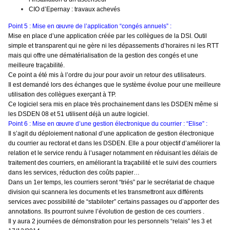
CIO d’Epernay : travaux achevés
Point 5 : Mise en œuvre de l’application “congés annuels” :
Mise en place d’une application créée par les collègues de la DSI. Outil
simple et transparent qui ne gère ni les dépassements d’horaires ni les RTT
mais qui offre une dématérialisation de la gestion des congés et une
meilleure traçabilité.
Ce point a été mis à l’ordre du jour pour avoir un retour des utilisateurs.
Il est demandé lors des échanges que le système évolue pour une meilleure
utilisation des collègues exerçant à TP.
Ce logiciel sera mis en place très prochainement dans les DSDEN même si
les DSDEN 08 et 51 utilisent déjà un autre logiciel.
Point 6 : Mise en œuvre d’une gestion électronique du courrier : “Elise” :
Il s’agit du déploiement national d’une application de gestion électronique
du courrier au rectorat et dans les DSDEN. Elle a pour objectif d’améliorer la
relation et le service rendu à l’usager notamment en réduisant les délais de
traitement des courriers, en améliorant la traçabilité et le suivi des courriers
dans les services, réduction des coûts papier…
Dans un 1er temps, les courriers seront “triés” par le secrétariat de chaque
division qui scannera les documents et les transmettront aux différents
services avec possibilité de “stabiloter” certains passages ou d’apporter des
annotations. Ils pourront suivre l’évolution de gestion de ces courriers .
Il y aura 2 journées de démonstration pour les personnels “relais” les 3 et