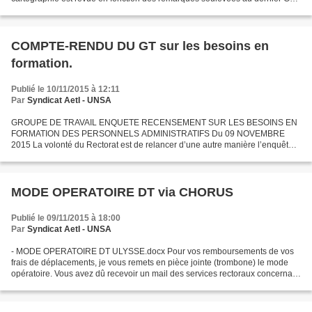
Le Rectorat rappelle que l’enveloppe budgétaire...
COMPTE-RENDU DU GT sur les besoins en
formation.
Publié le 10/11/2015 à 12:11
Par
Syndicat AetI - UNSA
GROUPE DE TRAVAIL ENQUETE RECENSEMENT SUR LES BESOINS EN
FORMATION DES PERSONNELS ADMINISTRATIFS Du 09 NOVEMBRE
2015 La volonté du Rectorat est de relancer d’une autre manière l’enquête
auprès des personnels administratifs qui a été menée il y a 3 ans....
MODE OPERATOIRE DT via CHORUS
Publié le 09/11/2015 à 18:00
Par
Syndicat AetI - UNSA
- MODE OPERATOIRE DT ULYSSE.docx Pour vos remboursements de vos
frais de déplacements, je vous remets en pièce jointe (trombone) le mode
opératoire. Vous avez dû recevoir un mail des services rectoraux concernant
les dates de saisie pour cette fin d'année...