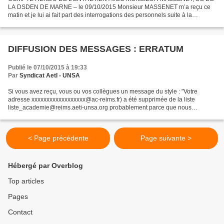
LA DSDEN DE MARNE – le 09/10/2015 Monsieur MASSENET m’a reçu ce
matin et je lui ai fait part des interrogations des personnels suite à la
circulaire du 30/09/2015 relative à l’organisation des...
DIFFUSION DES MESSAGES : ERRATUM
Publié le 07/10/2015 à 19:33
Par
Syndicat AetI - UNSA
Si vous avez reçu, vous ou vos collègues un message du style : "Votre
adresse xxxxxxxxxxxxxxxxxx@ac-reims.fr) a été supprimée de la liste
liste_academie@reims.aeti-unsa.org probablement parce que nous
recevons des rapports d'anomalie concernant cette...
< Page précédente
Page suivante >
Hébergé par Overblog
Top articles
Pages
Contact