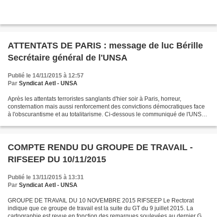
ATTENTATS DE PARIS : message de luc Bérille
Secrétaire général de l'UNSA
Publié le 14/11/2015 à 12:57
Par
Syndicat AetI - UNSA
Après les attentats terroristes sanglants d'hier soir à Paris, horreur,
consternation mais aussi renforcement des convictions démocratiques face
à l'obscurantisme et au totalitarisme. Ci-dessous le communiqué de l'UNSA
envoyé ce 14 novembre au matin:...
COMPTE RENDU DU GROUPE DE TRAVAIL -
RIFSEEP DU 10/11/2015
Publié le 13/11/2015 à 13:31
Par
Syndicat AetI - UNSA
GROUPE DE TRAVAIL DU 10 NOVEMBRE 2015 RIFSEEP Le Rectorat
indique que ce groupe de travail est la suite du GT du 9 juillet 2015. La
cartographie est revue en fonction des remarques soulevées au dernier GT.