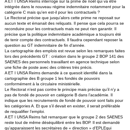
A ET I UNSA Reims interroge sur la prime de noël qui va être
intégrée dans le nouveau régime indemnitaire notamment pour la
catégorie C mais qu'en est-il pour les contractuels ?
Le Rectorat précise que jusqu'alors cette prime ne reposait sur
aucun texte et émanait des reliquats. Il pense que cela pourra se
reconduire pour les contractuels mais ne peut rien garantir. Il
précise que la politique indemnitaire académique a toujours été
de tenir compte des contractuels. Il faudra cependant reposer la
question au GT indemnitaire de fin d'année.
La cartographie des emplois est revue selon les remarques faites
lors des précédents GT : création dans le groupe 2 BOP 141 des
SAENES des personnels travaillant en agence technique selon
une fiche de poste avec des critères très précis.
A ET I UNSA Reims demande à ce quesoit identifié dans la
cartographie des B groupe 1 les fondés de pouvoirs
conformément à la circulaire ministérielle.
Le Rectorat n’est pas contre le principe mais précise qu’il n’y a
pas de fondé de pouvoir en catégorie B dans l’académie. Il
indique que les recrutements de fondé de pouvoir sont faits pour
les catégories A. Et que s’il devait en exister, il serait préférable
de requalifier l’emploi.
A ET I UNSA Reims fait remarquer que le groupe 2 des SAENES
reste tout de même déséquilibré entre les BOP. Il est demandé
qu’apparaissent les secrétaires de « direction » d'EPLEqui