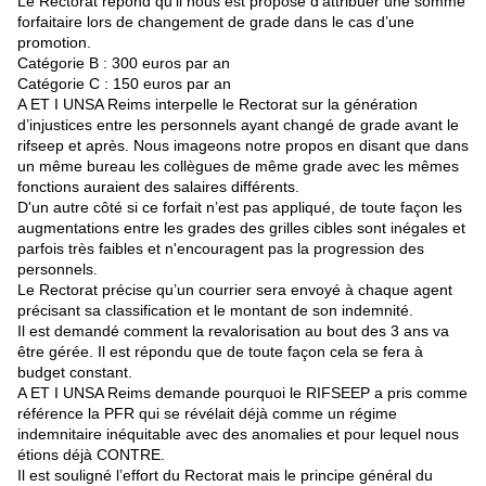
Le Rectorat répond qu’il nous est proposé d’attribuer une somme
forfaitaire lors de changement de grade dans le cas d’une
promotion.
Catégorie B : 300 euros par an
Catégorie C : 150 euros par an
A ET I UNSA Reims interpelle le Rectorat sur la génération
d’injustices entre les personnels ayant changé de grade avant le
rifseep et après. Nous imageons notre propos en disant que dans
un même bureau les collègues de même grade avec les mêmes
fonctions auraient des salaires différents.
D'un autre côté si ce forfait n’est pas appliqué, de toute façon les
augmentations entre les grades des grilles cibles sont inégales et
parfois très faibles et n'encouragent pas la progression des
personnels.
Le Rectorat précise qu’un courrier sera envoyé à chaque agent
précisant sa classification et le montant de son indemnité.
Il est demandé comment la revalorisation au bout des 3 ans va
être gérée. Il est répondu que de toute façon cela se fera à
budget constant.
A ET I UNSA Reims demande pourquoi le RIFSEEP a pris comme
référence la PFR qui se révélait déjà comme un régime
indemnitaire inéquitable avec des anomalies et pour lequel nous
étions déjà CONTRE.
Il est souligné l’effort du Rectorat mais le principe général du