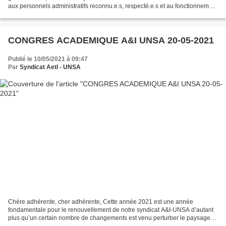
aux personnels administratifs reconnu.e.s, respecté.e.s et au fonctionnement
amélioré, c'est OUI ! Chères et chers...
CONGRES ACADEMIQUE A&I UNSA 20-05-2021
Publié le 10/05/2021 à 09:47
Par
Syndicat AetI - UNSA
Chère adhérente, cher adhérente, Cette année 2021 est une année
fondamentale pour le renouvellement de notre syndicat A&I-UNSA d’autant
plus qu’un certain nombre de changements est venu perturber le paysage