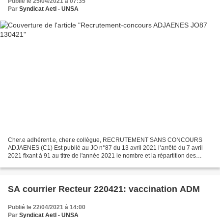
Publié le 25/04/2021 à 07:35
Par
Syndicat AetI - UNSA
Cher.e adhérent.e, cher.e collègue, RECRUTEMENT SANS CONCOURS
ADJAENES (C1) Est publié au JO n°87 du 13 avril 2021 l’arrêté du 7 avril
2021 fixant à 91 au titre de l'année 2021 le nombre et la répartition des
postes offerts aux recrutements sans concours...
SA courrier Recteur 220421: vaccination ADM
Publié le 22/04/2021 à 14:00
Par
Syndicat AetI - UNSA