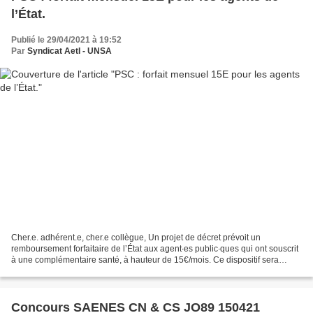
l’État.
Publié le 29/04/2021 à 19:52
Par
Syndicat AetI - UNSA
Cher.e. adhérent.e, cher.e collègue, Un projet de décret prévoit un
remboursement forfaitaire de l’État aux agent∙es public∙ques qui ont souscrit
à une complémentaire santé, à hauteur de 15€/mois. Ce dispositif sera
appliqué à partir du 1er janvier 2022...
Concours SAENES CN & CS JO89 150421