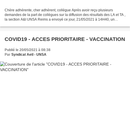
Chère adhérente, cher adhérent, collègue Après avoir reçu plusieurs
demandes de la part de collègues sur la diffusion des résultats des LA et TA ,
la section A&I UNSA Reims a envoyé ce jour, 21/05/2021 à 14H40, un
courriel au rectorat (courriel disponible...
COVID19 - ACCES PRIORITAIRE - VACCINATION
Publié le 20/05/2021 à 08:38
Par
Syndicat AetI - UNSA