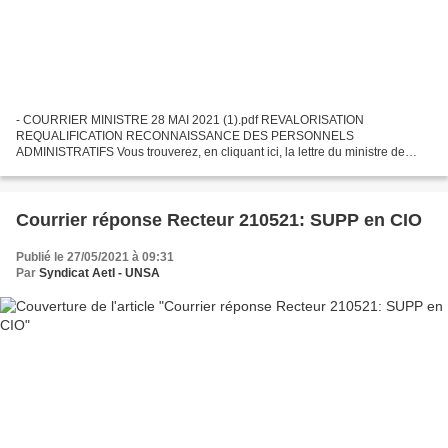
- COURRIER MINISTRE 28 MAI 2021 (1).pdf REVALORISATION
REQUALIFICATION RECONNAISSANCE DES PERSONNELS
ADMINISTRATIFS Vous trouverez, en cliquant ici, la lettre du ministre de
l’Éducation nationale et de la Jeunesse et des Sports A la suite de ses
déclarations...
Courrier réponse Recteur 210521: SUPP en CIO
Publié le 27/05/2021 à 09:31
Par
Syndicat AetI - UNSA