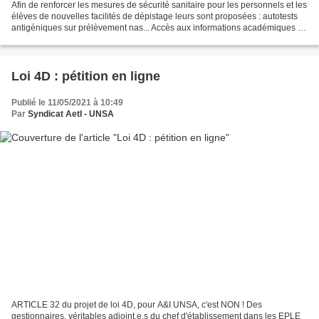
Afin de renforcer les mesures de sécurité sanitaire pour les personnels et les
élèves de nouvelles facilités de dépistage leurs sont proposées : autotests
antigéniques sur prélèvement nas... Accès aux informations académiques :
http://www.ac-reims.fr/cid158156/covid19-acces-prioritaire-a-la-vaccination-
pour-les-personnels.html...
Loi 4D : pétition en ligne
Publié le 11/05/2021 à 10:49
Par
Syndicat AetI - UNSA
ARTICLE 32 du projet de loi 4D, pour A&I UNSA, c'est NON ! Des
gestionnaires, véritables adjoint.e.s du chef d'établissement dans les EPLE