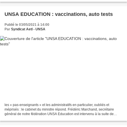
UNSA EDUCATION : vaccinations, auto tests
Publié le 03/05/2021 à 14:00
Par
Syndicat AetI - UNSA
les « pas-enseignants » et les administratifs en particulier, oubliés et
méprisés : le cabinet du ministre répond. Frédéric Marchand, secrétaire
général de notre fédération UNSA Education est intervenu à la suite de
nombreux signalements dont ceux d’A&I...