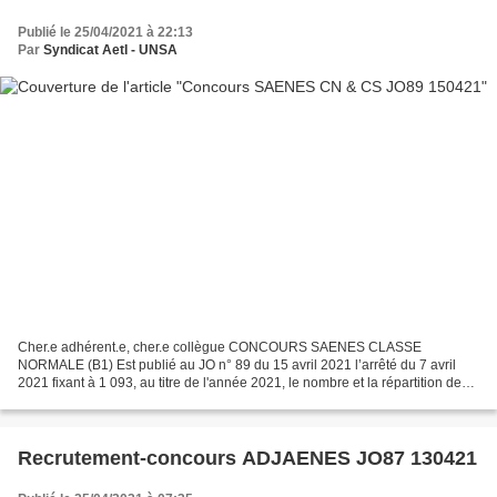
Publié le 25/04/2021 à 22:13
Par
Syndicat AetI - UNSA
Cher.e adhérent.e, cher.e collègue CONCOURS SAENES CLASSE
NORMALE (B1) Est publié au JO n° 89 du 15 avril 2021 l’arrêté du 7 avril
2021 fixant à 1 093, au titre de l'année 2021, le nombre et la répartition des
postes offerts aux concours communs pour...
Recrutement-concours ADJAENES JO87 130421