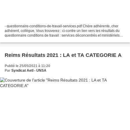
- questionnaire-conditions-de-travail-services.pdf Chère adhérente, cher
adhérent, collègue, Vous trouverez : ci-contre un lien vers les résultats du
questionnaire conditions de travail : services déconcentrés et ministériels
(10-03-21 au 24-03/21) ....
Reims Résultats 2021 : LA et TA CATEGORIE A
Publié le 25/05/2021 à 11:20
Par
Syndicat AetI - UNSA