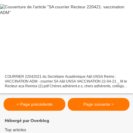
COURRIER 22042021 du Secrétaire Académique A&I UNSA Reims :
VACCINATION ADM - courrier SA A&I UNSA VACCINATION 22-04-21 _ M le
Recteur aca Reimsx (2).pdf Chères adhérent.e.s, chers adhérents, collègues
La section A&I UNSA de Reims a écrit à Monsieur...
< Page précédente
Page suivante >
Hébergé par Overblog
Top articles