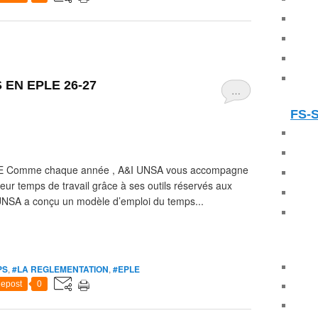
EN EPLE 26-27
…
FS-
EPLE Comme chaque année , A&I UNSA vous accompagne
eur temps de travail grâce à ses outils réservés aux
NSA a conçu un modèle d’emploi du temps...
PS
,
#LA REGLEMENTATION
,
#EPLE
epost
0