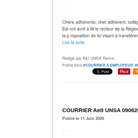
Chère adhérente, cher adhérent, collè
Est ont écrit à M le recteur de la Rég
la p roposition de loi visant à transfére
Lire la suite
Rédigé par
A&I UNSA Reims
Publié dans
#COURRIER A EMPLOYEUR
,
#
R
COURRIER AetI UNSA 090626:
Publié le 11 Juin 2026