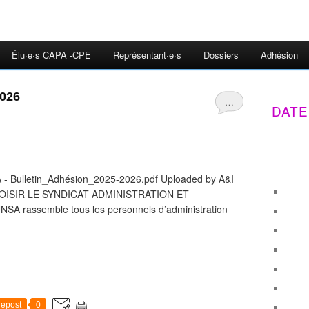
Élu·e·s CAPA -CPE
Représentant·e·s
Dossiers
Adhésion
026
…
DATE
 - Bulletin_Adhésion_2025-2026.pdf Uploaded by A&I
OISIR LE SYNDICAT ADMINISTRATION ET
A rassemble tous les personnels d’administration
epost
0