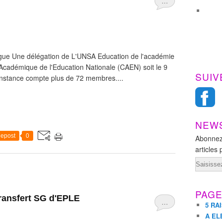
…
ègue Une délégation de L'UNSA Education de l'académie
cadémique de l'Education Nationale (CAEN) soit le 9
SUIV
 instance compte plus de 72 membres....
NEW
epost
0
Abonnez
articles 
Email
PAG
ransfert SG d'EPLE
…
5 RA
A EL