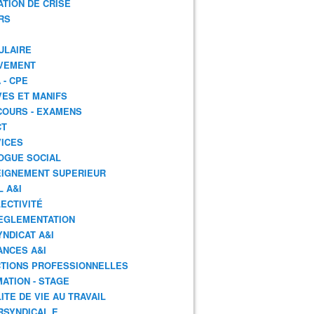
ATION DE CRISE
RS
ULAIRE
VEMENT
 - CPE
ES ET MANIFS
OURS - EXAMENS
CT
ICES
OGUE SOCIAL
IGNEMENT SUPERIEUR
L A&I
ECTIVITÉ
EGLEMENTATION
YNDICAT A&I
ANCES A&I
TIONS PROFESSIONNELLES
ATION - STAGE
ITE DE VIE AU TRAVAIL
RSYNDICAL.E