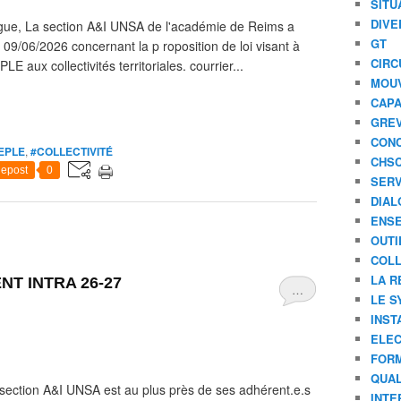
SITU
DIVE
ègue, La section A&I UNSA de l'académie de Reims a
GT
u 09/06/2026 concernant la p roposition de loi visant à
CIRC
E aux collectivités territoriales. courrier...
MOU
CAPA
GREV
CONC
EPLE
,
#COLLECTIVITÉ
CHS
epost
0
SERV
DIAL
ENSE
OUTI
COLL
LA R
T INTRA 26-27
…
LE S
INST
ELEC
FORM
QUAL
a section A&I UNSA est au plus près de ses adhérent.e.s
INTE