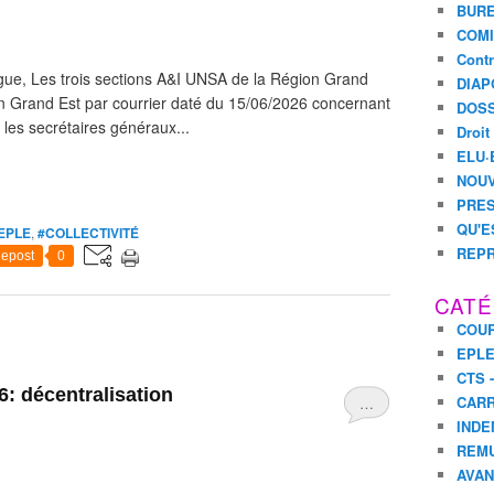
BURE
COMI
Contr
gue, Les trois sections A&I UNSA de la Région Grand
DIAP
ion Grand Est par courrier daté du 15/06/2026 concernant
DOSS
r les secrétaires généraux...
Droit
ELU·
NOUV
PRES
QU'E
EPLE
,
#COLLECTIVITÉ
REPR
epost
0
CATÉ
COUR
EPL
CTS 
 décentralisation
CARR
…
INDE
REM
AVA