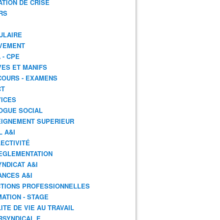
ATION DE CRISE
RS
ULAIRE
VEMENT
 - CPE
ES ET MANIFS
OURS - EXAMENS
CT
ICES
OGUE SOCIAL
IGNEMENT SUPERIEUR
L A&I
ECTIVITÉ
EGLEMENTATION
YNDICAT A&I
ANCES A&I
TIONS PROFESSIONNELLES
ATION - STAGE
ITE DE VIE AU TRAVAIL
RSYNDICAL.E