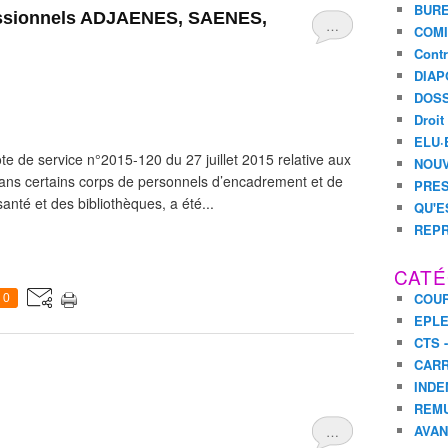
BURE
essionnels ADJAENES, SAENES,
…
COMI
Contr
DIAP
DOSS
Droit
ELU·
de service n°2015-120 du 27 juillet 2015 relative aux
NOUV
ans certains corps de personnels d’encadrement et de
PRES
anté et des bibliothèques, a été...
QU'E
REPR
CATÉ
COUR
0
EPL
CTS 
CARR
INDE
REM
AVA
…