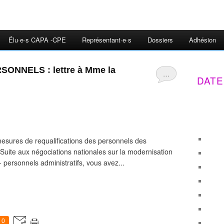
Élu·e·s CAPA -CPE
Représentant·e·s
Dossiers
Adhésion
ONNELS : lettre à Mme la
…
DATE
mesures de requalifications des personnels des
Suite aux négociations nationales sur la modernisation
 personnels administratifs, vous avez...
0