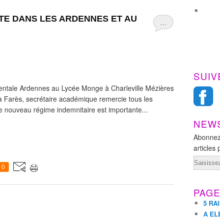
ITE DANS LES ARDENNES ET AU
…
SUIV
ntale Ardennes au Lycée Monge à Charleville Mézières
 Farès, secrétaire académique remercie tous les
 le nouveau régime indemnitaire est importante...
NEW
Abonnez
articles 
Email
0
PAG
5 RA
A EL