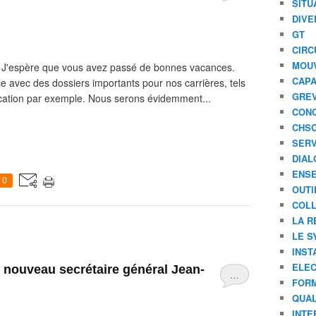
SITU
DIVE
GT
CIRC
MOU
, J'espère que vous avez passé de bonnes vacances.
CAPA
 avec des dossiers importants pour nos carrières, tels
GREV
ication par exemple. Nous serons évidemment...
CONC
CHS
SERV
DIAL
ENSE
0
OUTI
COLL
LA R
LE S
INST
ELEC
nouveau secrétaire général Jean-
…
FORM
QUAL
INTE