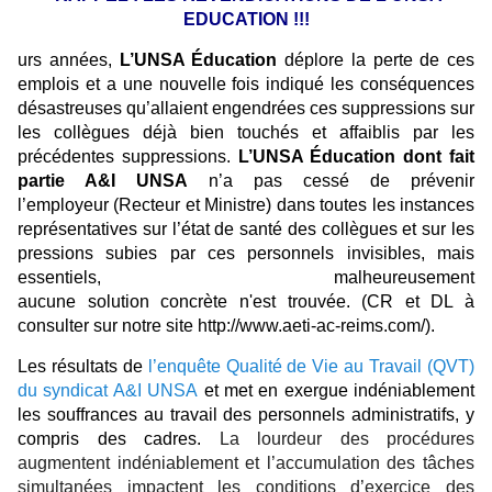
EDUCATION !!!
urs années,
L’UNSA Éducation
déplore la perte de ces
emplois et a une nouvelle fois indiqué les conséquences
désastreuses qu’allaient engendrées ces suppressions sur
les collègues déjà bien touchés et affaiblis par les
précédentes suppressions.
L’UNSA Éducation dont fait
partie A&I UNSA
n’a pas cessé de prévenir
l’employeur (Recteur et Ministre)
dans toutes les instances
représentatives
sur l’état de santé des collègues et
sur les
pressions subies par ces personnels invisibles, mais
essentiels,
malheureusement
aucune
solution
concrète
n'est trouvée.
(CR et DL à
consulter sur notre site
http://www.aeti-ac-reims.
com/
).
Les résultats
de
l’enquête Qualité de Vie au Travail (QVT)
du syndicat A&I UNSA
et met en exergue indéniablement
les souffrances au travail des personnels administratifs, y
compris des cadres.
La lourdeur des procédures
augmentent indéniablement et l’accumulation des tâches
simultanées impactent les conditions d’exercice des