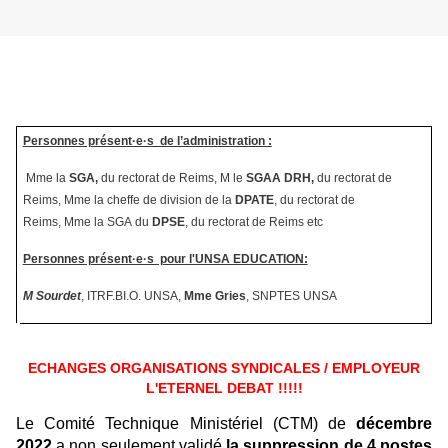
Personnes présent·e·s de l’administration :
Mme la
SGA
,
du rectorat de Reims, M le
SGAA DRH,
du rectorat de
Reims, Mme la cheffe de division de la
DPATE
, du rectorat de
Reims, Mme la SGA du
DPSE
, du rectorat de Reims etc
Personnes présent·e·s pour l'UNSA EDUCATION:
M Sourdet
, ITRF.BI.O. UNSA,
Mme Gries
, SNPTES UNSA
ECHANGES ORGANISATIONS SYNDICALES / EMPLOYEUR
L'ETERNEL DEBAT !!!!!
Le Comité Technique Ministériel (CTM) de
décembre
2022
a non seulement validé
la suppression de 4 postes