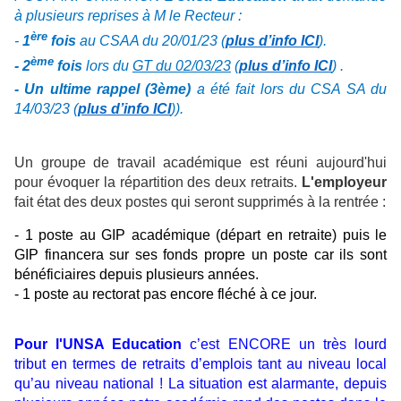
à plusieurs reprises à M le Recteur :
ère
-
1
fois
au CSAA du 20/01/23
(
plus d’info ICI
)
.
ème
- 2
fois
lors du
GT du 02/03/23
(
plus d’info ICI
)
.
- Un ultime rappel (3ème)
a été fait lors du CSA SA du
14/03/23
(
plus d’info ICI
))
.
Un groupe de travail académique est réuni aujourd'hui
pour évoquer la répartition des deux retraits.
L'employeur
fait état des deux postes qui seront supprimés à la rentrée :
- 1 poste au GIP académique (départ en retraite) puis le
GIP financera sur ses fonds propre un poste car ils sont
bénéficiaires depuis plusieurs années.
- 1 poste au rectorat pas encore fléché à ce jour.
Pour l'UNSA Education
c’est ENCORE un très lourd
tribut en termes de retraits d’emplois tant au niveau local
qu’au niveau national ! La situation est alarmante, depuis