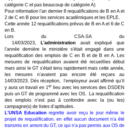
catégorie C et pas beaucoup de catégorie A)
Pour information l'an dernier 8 requalifications de B en A et
2 de C en B pour les services académiques et les EPLE.
Cette année 12 requalifications prévus de B en A et 6 de C
en B.
Lors du
CSA-SA du
14/03/2023
,
L’administration
avait expliqué
que
l'année dernière le ministère s'était engagé dans une
requalification des emplois de C en B et de B en A. Les
mesures de requalification avaient été recueillies début
mars ainsi le GT s'était tenu rapidement mais cette année,
les mesures n'avaient pas encore été reçues au
14/03/2023. Dès réception, l'employeur avait affirmé qu’il
er
y aura un travail en 1
lieu avec les services des DSDEN
puis un GT de programmé avec les OS. La requalification
des emplois n’est pas à confondre avec la (ou les)
campagne(s) de listes d’aptitudes.
L'UNSA Education
regrette avoir reçu le jour même le
projet de requalification. en effet aucun document n'a été
transmis en amont du GT, ce qui n'a pas permis aux OS de