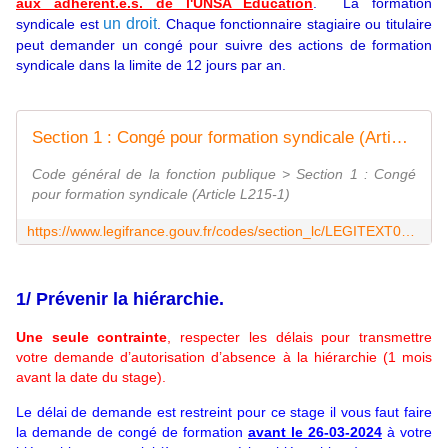
aux adhérent.e.s. de l'UNSA Education
. La formation
un droit
syndicale est
. Chaque fonctionnaire stagiaire ou titulaire
peut demander un congé pour suivre des actions de formation
syndicale dans la limite de 12 jours par an.
Section 1 : Congé pour formation syndicale (Article L215-1) - Légifrance
Code général de la fonction publique > Section 1 : Congé
pour formation syndicale (Article L215-1)
https://www.legifrance.gouv.fr/codes/section_lc/LEGITEXT000044416551/LEGISCTA000044421113/
1/ Prévenir la hiérarchie.
Une seule contrainte
, respecter les délais pour transmettre
votre demande d’autorisation d’absence à la hiérarchie (1 mois
avant la date du stage).
Le délai de demande est restreint pour ce stage il vous faut faire
la demande de congé de formation
avant le 26-03-2024
à votre