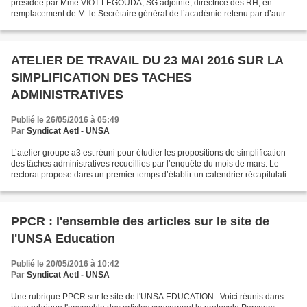
présidée par Mme VIOT-LEGOUDA, SG adjointe, directrice des RH, en
remplacement de M. le Secrétaire général de l’académie retenu par d’autres
obligations. Secrétaire de séance : Mme...
ATELIER DE TRAVAIL DU 23 MAI 2016 SUR LA
SIMPLIFICATION DES TACHES
ADMINISTRATIVES
Publié le 26/05/2016 à 05:49
Par
Syndicat AetI - UNSA
L’atelier groupe a3 est réuni pour étudier les propositions de simplification
des tâches administratives recueillies par l’enquête du mois de mars. Le
rectorat propose dans un premier temps d’établir un calendrier récapitulatif
des échéances pour les...
PPCR : l'ensemble des articles sur le site de
l'UNSA Education
Publié le 20/05/2016 à 10:42
Par
Syndicat AetI - UNSA
Une rubrique PPCR sur le site de l'UNSA EDUCATION : Voici réunis dans