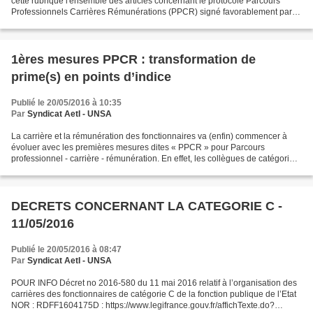
cette rubrique l'ensemble des articles concernant le protocole Parcours
Professionnels Carrières Rémunérations (PPCR) signé favorablement par
l'UNSA et qui va produire des effets pour...
1ères mesures PPCR : transformation de
prime(s) en points d’indice
Publié le 20/05/2016 à 10:35
Par
Syndicat AetI - UNSA
La carrière et la rémunération des fonctionnaires va (enfin) commencer à
évoluer avec les premières mesures dites « PPCR » pour Parcours
professionnel - carrière - rémunération. En effet, les collègues de catégorie B
qui sont dans le premier wagon de...
DECRETS CONCERNANT LA CATEGORIE C -
11/05/2016
Publié le 20/05/2016 à 08:47
Par
Syndicat AetI - UNSA
POUR INFO Décret no 2016-580 du 11 mai 2016 relatif à l’organisation des
carrières des fonctionnaires de catégorie C de la fonction publique de l’Etat
NOR : RDFF1604175D : https://www.legifrance.gouv.fr/affichTexte.do?