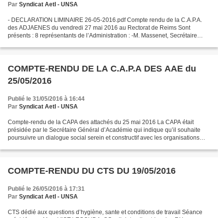
Par
Syndicat AetI - UNSA
- DECLARATION LIMINAIRE 26-05-2016.pdf Compte rendu de la C.A.P.A.
des ADJAENES du vendredi 27 mai 2016 au Rectorat de Reims Sont
présents : 8 représentants de l’Administration : -M. Massenet, Secrétaire
Général de la DSDEN de la Marne -M. Carrasset,...
COMPTE-RENDU DE LA C.A.P.A DES AAE du
25/05/2016
Publié le 31/05/2016 à 16:44
Par
Syndicat AetI - UNSA
Compte-rendu de la CAPA des attachés du 25 mai 2016 La CAPA était
présidée par le Secrétaire Général d’Académie qui indique qu’il souhaite
poursuivre un dialogue social serein et constructif avec les organisations
syndicales. A et I souhaite faire une...
COMPTE-RENDU DU CTS DU 19/05/2016
Publié le 26/05/2016 à 17:31
Par
Syndicat AetI - UNSA
CTS dédié aux questions d’hygiène, sante et conditions de travail Séance