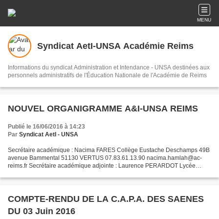
MENU
Syndicat AetI-UNSA Académie Reims
Informations du syndicat Administration et Intendance - UNSA destinées aux
personnels administratifs de l'Éducation Nationale de l'Académie de Reims
NOUVEL ORGANIGRAMME A&I-UNSA REIMS
Publié le 16/06/2016 à 14:23
Par
Syndicat AetI - UNSA
Secrétaire académique : Nacima FARES Collège Eustache Deschamps 49B
avenue Bammental 51130 VERTUS 07.83.61.13.90 nacima.hamlah@ac-
reims.fr Secrétaire académique adjointe : Laurence PERARDOT Lycée
Camille Claudel 28, rue des terrasses BP 395 10026 TROYES...
COMPTE-RENDU DE LA C.A.P.A. DES SAENES
DU 03 Juin 2016