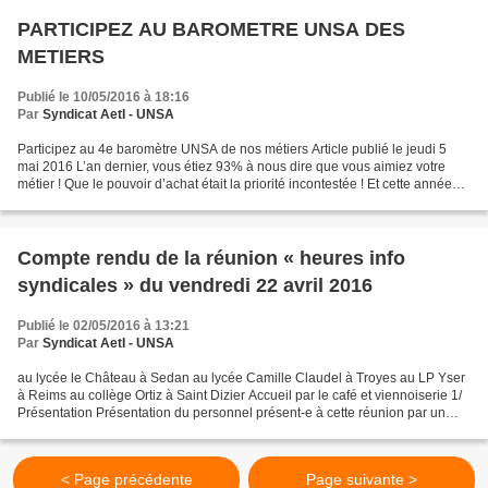
PARTICIPEZ AU BAROMETRE UNSA DES
METIERS
Publié le 10/05/2016 à 18:16
Par
Syndicat AetI - UNSA
Participez au 4e baromètre UNSA de nos métiers Article publié le jeudi 5
mai 2016 L’an dernier, vous étiez 93% à nous dire que vous aimiez votre
métier ! Que le pouvoir d’achat était la priorité incontestée ! Et cette année
vous en pensez quoi ? Comme...
Compte rendu de la réunion « heures info
syndicales » du vendredi 22 avril 2016
Publié le 02/05/2016 à 13:21
Par
Syndicat AetI - UNSA
au lycée le Château à Sedan au lycée Camille Claudel à Troyes au LP Yser
à Reims au collège Ortiz à Saint Dizier Accueil par le café et viennoiserie 1/
Présentation Présentation du personnel présent-e à cette réunion par un
tour de table. 2/ Présentation...
< Page précédente
Page suivante >