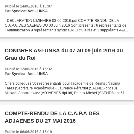
Publié le 14/06/2016 à 13:07
Par
Syndicat AetI - UNSA
- DECLARATION LIMINAIRE 03-06-2016.pdf COMPTE-RENDU DE LA
C.A.P.A. DES SAENES DU 03 Juin 2016 Sont présents : 6 représentants de
l’Administration 9 représentants syndicaux (3 titulaires et 3 suppléants A&I-
UNSA/ 3 titulaires CGT -EDUC’ACTION/ SNASUB-FSU)...
CONGRES A&I-UNSA du 07 au 09 juin 2016 au
Grau du Roi
Publié le 12/06/2016 à 15:32
Par
Syndicat AetI - UNSA
Chers collègues Vos représentants pour l'académie de Reims : Nacima
Farès (Secrétaire Académique), Laurence Pérardot (SAENES dpt 10)
Mickaël Adamkiewicz (ADJAENES dpt 08) Patrick Michel (SAENES dpt 51)
sont revenus du congrès national A&I-UNSA qui s'est...
COMPTE-RENDU DE LA C.A.P.A DES
ADJAENES DU 27 MAI 2016
Publié le 06/06/2016 à 15:19