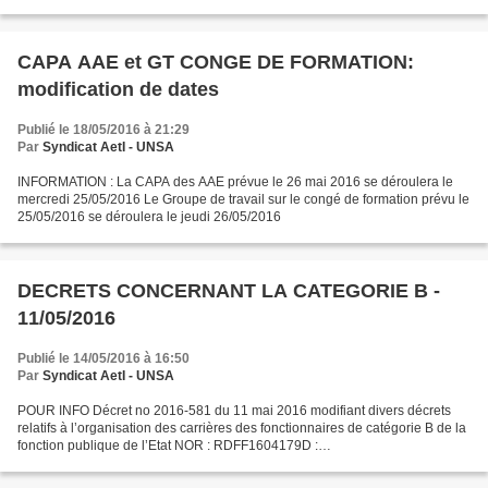
cidTexte=JORFTEXT000032519983&categorieLien=cid...
CAPA AAE et GT CONGE DE FORMATION:
modification de dates
Publié le 18/05/2016 à 21:29
Par
Syndicat AetI - UNSA
INFORMATION : La CAPA des AAE prévue le 26 mai 2016 se déroulera le
mercredi 25/05/2016 Le Groupe de travail sur le congé de formation prévu le
25/05/2016 se déroulera le jeudi 26/05/2016
DECRETS CONCERNANT LA CATEGORIE B -
11/05/2016
Publié le 14/05/2016 à 16:50
Par
Syndicat AetI - UNSA
POUR INFO Décret no 2016-581 du 11 mai 2016 modifiant divers décrets
relatifs à l’organisation des carrières des fonctionnaires de catégorie B de la
fonction publique de l’Etat NOR : RDFF1604179D :
https://www.legifrance.gouv.fr/affichTexte.do?
cidTexte=JORFTEXT000032520064&dateTexte=&categorieLien=id...