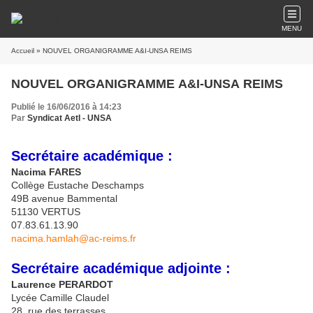
MENU
Accueil
» NOUVEL ORGANIGRAMME A&I-UNSA REIMS
NOUVEL ORGANIGRAMME A&I-UNSA REIMS
Publié le 16/06/2016 à 14:23
Par
Syndicat AetI - UNSA
Secrétaire académique :
Nacima FARES
Collège Eustache Deschamps
49B avenue Bammental
51130 VERTUS
07.83.61.13.90
nacima.hamlah@ac-reims.fr
Secrétaire académique adjointe :
Laurence PERARDOT
Lycée Camille Claudel
28, rue des terrasses