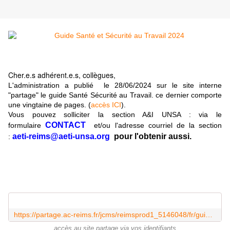
Cher.e.s adhérent.e.s, collègues,
L'administration a publié le 28/06/2024 sur le site interne
"partage" le guide Santé Sécurité au Travail. ce dernier comporte
une vingtaine de pages. (
accès ICI
).
Vous pouvez solliciter la section A&I UNSA : via le
CONTACT
formulaire
et/ou l'adresse courriel de la section
aeti-reims@aeti-unsa.org
pour l'obtenir aussi.
:
https://partage.ac-reims.fr/jcms/reimsprod1_5146048/fr/guide-sante-et-securite-au-travail
accès au site partage via vos identifiants