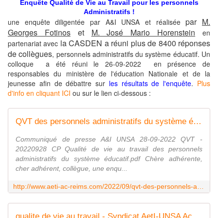
Enquête Qualité de Vie au Travail pour les personnels
Administratifs !
par
M.
une enquête diligentée par A&I UNSA et réalisée
Georges Fotinos
et
M. José Mario Horenstein
en
la CASDEN a réuni plus de 8400 réponses
partenariat avec
de collègues
, personnels administratifs du système éducatif. Un
colloque a été réuni le 26-09-2022 en présence de
responsables du ministère de l'éducation Nationale et de la
jeunesse afin de débattre sur
les résultats de l'enquête
.
Plus
d'info en cliquant ICI
ou sur le lien ci-dessous :
QVT des personnels administratifs du système éducatif : des ministres à l'écoute pour un budget 2023 à l'épreuve des faits - Syndicat AetI-UNSA Académie Reims
Communiqué de presse A&I UNSA 28-09-2022 QVT -
20220928 CP Qualité de vie au travail des personnels
administratifs du système éducatif.pdf Chère adhérente,
cher adhérent, collègue, une enqu...
http://www.aeti-ac-reims.com/2022/09/qvt-des-personnels-administratifs-du-systeme-educatif-des-ministres-a-l-ecoute-pour-un-budget-2023-a-l-epreuve-des-faits.html
qualite de vie au travail - Syndicat AetI-UNSA Académie Reims