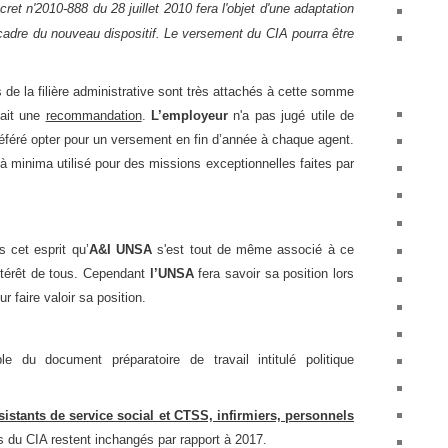
cret n'2010-888 du 28 juillet 2010 fera l'objet d'une adaptation
 cadre du nouveau dispositif. Le versement du CIA pourra être
de la filière administrative sont très attachés à cette somme
 fait une
recommandation
.
L’employeur
n'a pas jugé utile de
 préféré opter pour un versement en fin d’année à chaque agent.
à minima utilisé pour des missions exceptionnelles faites par
 cet esprit qu’
A&I UNSA
s'est tout de même associé à ce
intérêt de tous. Cependant
l’UNSA
fera savoir sa position lors
 faire valoir sa position.
e du document préparatoire de travail intitulé politique
istants de service social et CTSS, infirmiers, personnels
s du CIA restent inchangés par rapport à 2017.