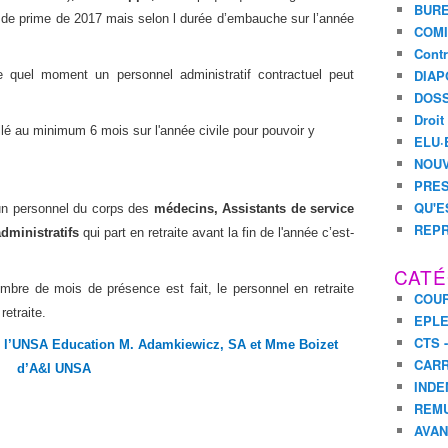
BURE
 de prime de 2017 mais selon l durée d’embauche sur l’année
COMI
Contr
DIAP
de quel moment un personnel administratif contractuel peut
DOSS
Droit
aillé au minimum 6 mois sur l'année civile pour pouvoir y
ELU·
NOUV
PRES
QU'E
un personnel du corps des
médecins, Assistants de service
REPR
dministratifs
qui part en retraite avant la fin de l'année c’est-
CATÉ
mbre de mois de présence est fait, le personnel en retraite
COUR
etraite.
EPL
CTS 
r l’UNSA Education M. Adamkiewicz, SA et Mme Boizet
CARR
d’A&I UNSA
INDE
REM
AVA