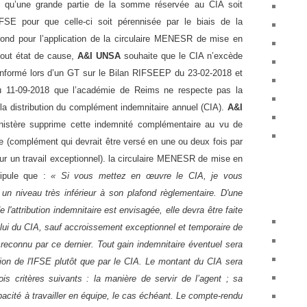
qu’une grande partie de la somme réservée au CIA soit
IFSE pour que celle-ci soit
pérennisée
par le biais de la
nd pour l’application de la circulaire
MENESR de mise en
out état de cause,
A&I UNSA
souhaite que le CIA n’excède
 informé lors d’un GT sur le Bilan RIFSEEP du 23-02-2018 et
11-09-2018 que l’académie de Reims ne respecte pas la
e la distribution du complément indemnitaire annuel (CIA).
A&I
inistère supprime cette indemnité complémentaire au vu de
e (complément qui devrait être versé en une ou deux fois par
our un travail exceptionnel
).
la circulaire MENESR de mise en
ipule que :
« Si vous mettez en œuvre le CIA, je vous
à
un niveau très inférieur
à
son plafond règlementaire. D'une
l'attribution indemnitaire est envisagée, elle devra être faite
elui du CIA, sauf accroissement exceptionnel et temporaire de
e reconnu par ce dernier. Tout gain indemnitaire éventuel sera
ion de l'IFSE plutôt que par le CIA. Le montant du CIA sera
is critères suivants : la manière de servir de l’agent ; sa
pacité
à
travailler en équipe, le cas échéant. Le compte-rendu