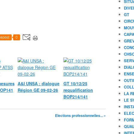
SITU
DIVE
GT
CIRC
MOU
CAPA
epost
0
GREV
CONC
CHS
SERV
DIAL
ENSE
OUTI
mesures
A&I UNSA : dialogue
GT 10/12/25
COLL
BOP141
Région GE 09-02-26
requalification
LA R
BOP214/141
LE S
INST
ELEC
Elections professionnelles... »
FORM
QUAL
INTE