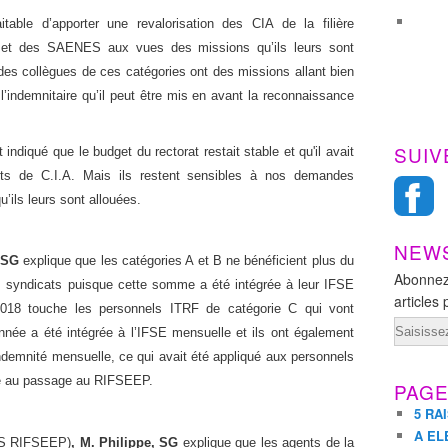
itable d’apporter une revalorisation des CIA de la filière
 et des SAENES aux vues des missions qu’ils leurs sont
des collègues de ces catégories ont des missions allant bien
 l’indemnitaire qu’il peut être mis en avant la reconnaissance
SUIV
t indiqué que le budget du rectorat restait stable et qu'il avait
nts de C.I.A. Mais ils restent sensibles à nos demandes
’ils leurs sont allouées.
NEW
, SG
explique que
les catégories A et B ne bénéficient plus du
Abonnez
 syndicats puisque cette somme a été intégrée à leur IFSE
articles 
018 touche les personnels ITRF de catégorie C qui vont
Email
année a été intégrée à l’IFSE mensuelle et ils ont également
indemnité mensuelle, ce qui avait été appliqué aux personnels
tive au passage au RIFSEEP.
PAG
5 RA
A EL
S RIFSEEP)
, M. Philippe, SG
explique que
les agents de la