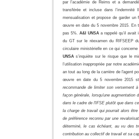
par l’académie de Reims et a
demandé 
transférée et incluse dans l’indemnité 
mensualisation et propose de garder un fo
œuvre en date du 5 novembre 2015. En t
pas 5%.
A&I UNSA
a rappelé qu’il avait
du GT sur le réexamen du RIFSEEP du 
circulaire ministérielle en ce qui concern
UNSA
s’inquiète sur le risque que le m
l’utilisation inappropriée
par notre académi
an tout au long de la carrière de l'agent p
œuvre en date du 5 novembre 2015 st
recommande de limiter son versement
façon générale, lorsqu'une augmentation de 
dans le cadre de l'IFSE plutôt que dans c
la charge de travail qui pourrait alors êtr
de préférence reconnu par une revalorisat
déterminé, le cas échéant, au vu des tro
contribution au collectif de travail
et
sa ca