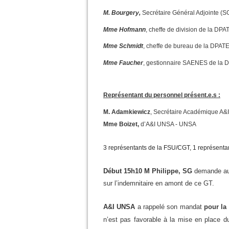
M. Bourgery,
Secrétaire Général Adjointe (S
Mme Hofmann
, cheffe de division de la DPA
Mme Schmidt
, cheffe de bureau de la DPATE
Mme Faucher
, gestionnaire SAENES de la D
Représentant du personnel présent.e.s :
M. Adamkiewicz
, Secrétaire Académique A
Mme Boizet,
d’A&I UNSA - UNSA
3 représentants de la FSU/CGT, 1 représen
Début 15h10
M Philippe, SG
demande aux
sur l’indemnitaire en amont de ce GT.
A&I UNSA
a rappelé son mandat
pour la 
n’est pas favorable à la mise en place d