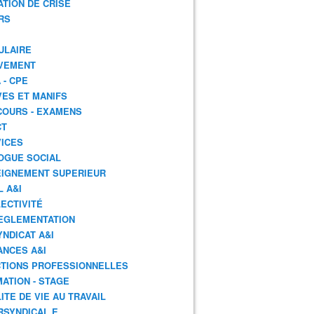
ATION DE CRISE
RS
ULAIRE
VEMENT
 - CPE
ES ET MANIFS
OURS - EXAMENS
CT
ICES
OGUE SOCIAL
IGNEMENT SUPERIEUR
L A&I
ECTIVITÉ
EGLEMENTATION
YNDICAT A&I
ANCES A&I
TIONS PROFESSIONNELLES
ATION - STAGE
ITE DE VIE AU TRAVAIL
RSYNDICAL.E