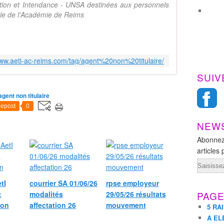
ation et Intendance - UNSA destinées aux personnels
nale de l'Académie de Reims
www.aeti-ac-reims.com/tag/agent%20non%20titulaire/
SUIV
agent non titulaire
epost
0
NEW
Abonnez
articles 
Email
tI
courrier SA 01/06/26
rpse employeur
:
modalités
29/05/26 résultats
PAG
ion
affectation 26
mouvement
5 RA
A EL