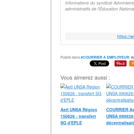
Informations du syndicat Administr
administratifs de l'Éducation Natio
https://
Publié dans
#COURRIER A EMPLOYEUR
,
#
R
Vous aimerez aussi :
AetI UNSA Région
COURRIER Ae
150626 : transfert
UNSA 090626
SG d'EPLE
décentralisat