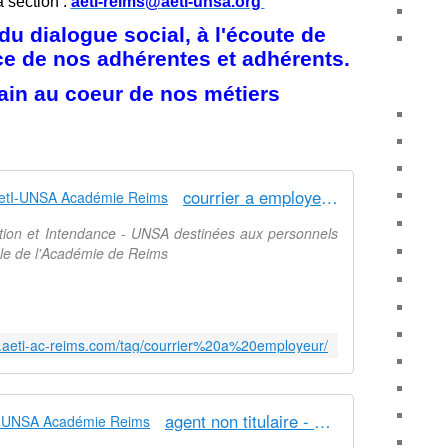
a section :
aeti-reims@aeti-unsa.org
u dialogue social, à l'écoute de
ice de nos adhérentes et adhérents.
ain au coeur de nos métiers
courrier a employeur - Syndicat AetI-UNSA Académie Reims
ation et Intendance - UNSA destinées aux personnels
nale de l'Académie de Reims
w.aeti-ac-reims.com/tag/courrier%20a%20employeur/
agent non titulaire - Syndicat AetI-UNSA Académie Reims