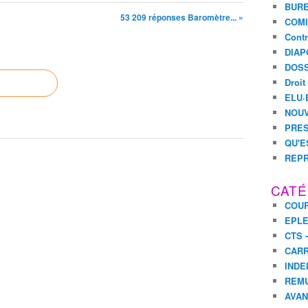
BURE
53 209 réponses Baromètre... »
COMI
Contr
DIAP
DOSS
Droit
ELU·
NOUV
PRES
QU'E
REPR
CATÉ
COUR
EPL
CTS 
CARR
INDE
REM
AVA