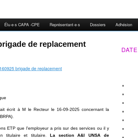
Élu·e·s CAPA -CPE
Représentant·e·s
Dossiers
Adhésion
brigade de replacement
DATE
ègue
it écrit à M le Recteur le 16-09-2025 concernant la
(BRPA).
ns ETP que l'employeur a pris sur des services ou il y
titulaire et titulaire.
La section A&I UNSA de