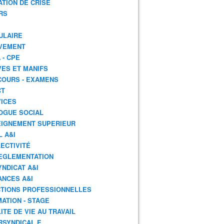
ATION DE CRISE
RS
ULAIRE
VEMENT
 - CPE
ES ET MANIFS
OURS - EXAMENS
CT
ICES
OGUE SOCIAL
IGNEMENT SUPERIEUR
L A&I
ECTIVITÉ
EGLEMENTATION
YNDICAT A&I
ANCES A&I
TIONS PROFESSIONNELLES
ATION - STAGE
ITE DE VIE AU TRAVAIL
RSYNDICAL.E