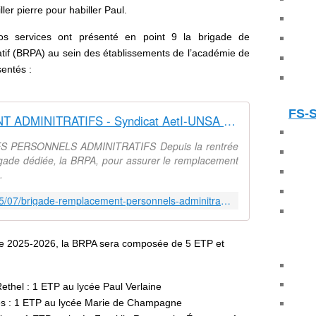
ler pierre pour habiller Paul.
s services ont présenté en point 9 la brigade de
tif (BRPA) au sein des établissements de l’académie de
entés :
FS-
BRIGADE DE REMPLACEMENT ADMINITRATIFS - Syndicat AetI-UNSA Académie Reims
PERSONNELS ADMINITRATIFS Depuis la rentrée
gade dédiée, la BRPA, pour assurer le remplacement
.
https://www.aeti-ac-reims.com/2025/07/brigade-remplacement-personnels-adminitratifs.html
ntrée 2025-2026, la BRPA sera composée de 5 ETP et
thel : 1 ETP au lycée Paul Verlaine
es : 1 ETP au lycée Marie de Champagne