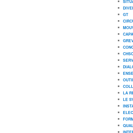
SITU
DIVE
GT
CIRC
MOU
CAPA
GREV
CONC
CHS
SERV
DIAL
ENSE
OUTI
COLL
LA R
LE S
INST
ELEC
FORM
QUAL
INTE