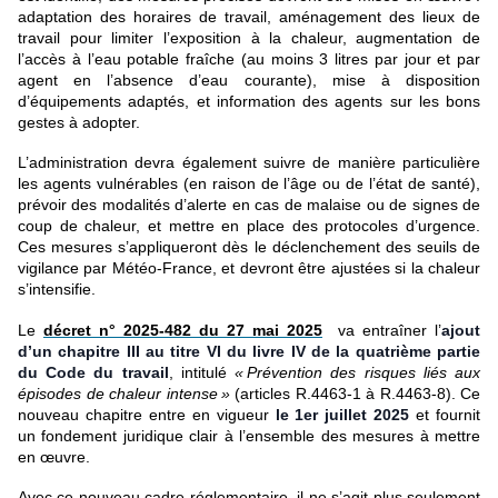
adaptation des horaires de travail, aménagement des lieux de
travail pour limiter l’exposition à la chaleur, augmentation de
l’accès à l’eau potable fraîche (au moins 3 litres par jour et par
agent en l’absence d’eau courante), mise à disposition
d’équipements adaptés, et information des agents sur les bons
gestes à adopter.
L’administration devra également suivre de manière particulière
les agents vulnérables (en raison de l’âge ou de l’état de santé),
prévoir des modalités d’alerte en cas de malaise ou de signes de
coup de chaleur, et mettre en place des protocoles d’urgence.
Ces mesures s’appliqueront dès le déclenchement des seuils de
vigilance par Météo-France, et devront être ajustées si la chaleur
s’intensifie.
Le
décret n° 2025-482 du 27 mai 2025
va entraîner l’
ajout
d’un chapitre III au titre VI du livre IV de la quatrième partie
du Code du travail
, intitulé
« Prévention des risques liés aux
épisodes de chaleur intense »
(articles R.4463-1 à R.4463-8). Ce
nouveau chapitre entre en vigueur
le 1er juillet 2025
et fournit
un fondement juridique clair à l’ensemble des mesures à mettre
en œuvre.
Avec ce nouveau cadre réglementaire, il ne s’agit plus seulement