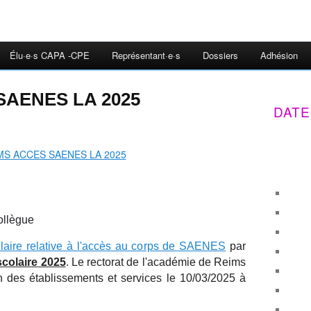
Élu·e·s CAPA -CPE
Représentant·e·s
Dossiers
Adhésion
SAENES LA 2025
DATE
collègue
culaire relative à l'accès au corps de SAENES
par
scolaire 2025
. Le rectorat de l'académie de Reims
n des établissements et services le 10/03/2025 à