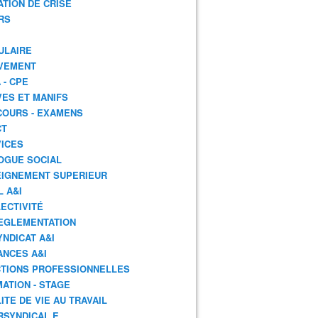
ATION DE CRISE
RS
ULAIRE
VEMENT
 - CPE
ES ET MANIFS
OURS - EXAMENS
CT
ICES
OGUE SOCIAL
IGNEMENT SUPERIEUR
L A&I
ECTIVITÉ
EGLEMENTATION
YNDICAT A&I
ANCES A&I
TIONS PROFESSIONNELLES
ATION - STAGE
ITE DE VIE AU TRAVAIL
RSYNDICAL.E