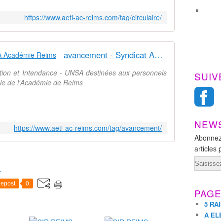
https://www.aeti-ac-reims.com/tag/circulaire/
avancement - Syndicat AetI-UNSA Académie Reims
ation et Intendance - UNSA destinées aux personnels
SUIV
nale de l'Académie de Reims
NEW
https://www.aeti-ac-reims.com/tag/avancement/
Abonnez
articles 
Email
T
epost
0
PAG
5 RA
A EL