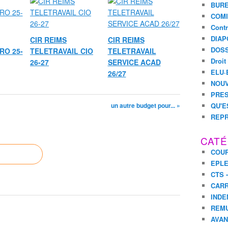
BURE
COMI
Contr
DIAP
CIR REIMS
CIR REIMS
DOSS
RO 25-
TELETRAVAIL CIO
TELETRAVAIL
Droit
26-27
SERVICE ACAD
ELU·
26/27
NOUV
PRES
un autre budget pour... »
QU'E
REPR
CATÉ
COUR
EPL
CTS 
CARR
INDE
REM
AVA