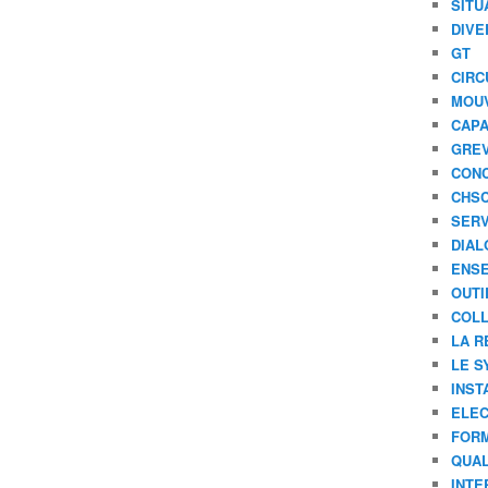
SITU
DIVE
GT
CIRC
MOU
CAPA
GREV
CONC
CHS
SERV
DIAL
ENSE
OUTI
COLL
LA R
LE S
INST
ELEC
FORM
QUAL
INTE