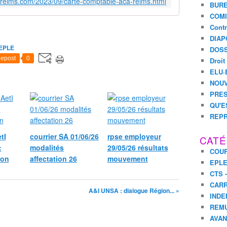
c-reims.com/2023/09/carte-comptable-aca-reims.html
BURE
COMI
Contr
DIAP
EPLE
DOSS
epost
0
Droit
ELU·
NOUV
PRES
QU'E
REPR
tI
courrier SA 01/06/26
rpse employeur
CATÉ
:
modalités
29/05/26 résultats
COUR
ion
affectation 26
mouvement
EPL
CTS 
CARR
A&I UNSA : dialogue Région... »
INDE
REM
AVA