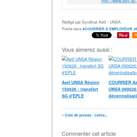
http://www.aeti-a
Rédigé par
Syndicat AetI - UNSA
Publié dans
#COURRIER A EMPLOYEUR
,
#
R
Vous aimerez aussi :
AetI UNSA Région
COURRIER Ae
150626 : transfert
UNSA 090626
SG d'EPLE
décentralisat
« Com de presse : Lettre...
Commenter cet article