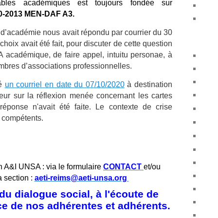
ables acad
émiques est toujours fondée sur
0-2013 MEN-
DAF A3.
 d’académie nous avait répondu par courrier du 30
hoix avait été fait, pour discuter de cette question
académique, de faire appel, intuitu personae, à
bres d’associations professionnelles.
yé
un courriel en date du 07/10/2020
à destination
eur sur la réflexion menée concernant les cartes
ponse n'avait été faite. Le contexte de crise
es compétents.
n A&I UNSA : via le formulaire
CONTACT
et/ou
a section :
aeti-reims@aeti-unsa.org
u dialogue social, à l'écoute de
ice de nos adhérentes et adhérents.