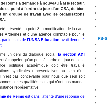
 de Reims a demandé à nouveau à M le recteur,
de ce point à l’ordre du jour d’un CSA, de bien
t un groupe de travail avec les organisations
CSA.
té présenté en point 3 la modification de la carte
es Ardennes et d’une agence comptable pour le
FS-
A
par le biais de
l’UNSA Education
avait dénoncé
t.
mme un déni du dialogue social
,
la section A&I
ient à rappeler
qu’un point à l’ordre du jour de cette
nce politique académique doit être travaillé
tions syndicales représentatives au sein d’un
Il n’est pas concevable pour nous que seul soit
onnes certes qualifiés mais qui n’ont pas mandat
nstance représentative.
émie de Reims
est dans l'attente d'une réponse de