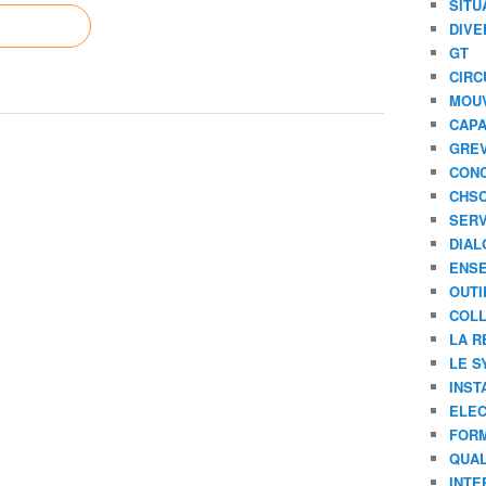
SITU
DIVE
GT
CIRC
MOU
CAPA
GREV
CONC
CHS
SERV
DIAL
ENSE
OUTI
COLL
LA R
LE S
INST
ELEC
FORM
QUAL
INTE