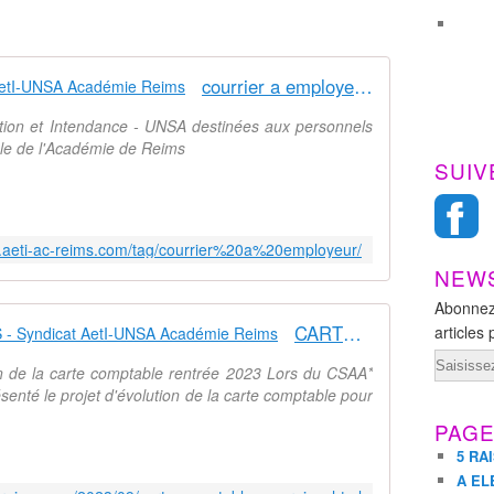
courrier a employeur - Syndicat AetI-UNSA Académie Reims
ation et Intendance - UNSA destinées aux personnels
nale de l'Académie de Reims
SUIV
w.aeti-ac-reims.com/tag/courrier%20a%20employeur/
NEW
Abonnez
CARTE COMPTABLE ACA REIMS - Syndicat AetI-UNSA Académie Reims
articles 
Email
n de la carte comptable rentrée 2023 Lors du CSAA*
senté le projet d'évolution de la carte comptable pour
PAG
5 RA
A EL