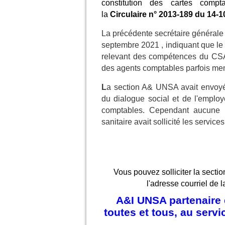
constitution des cartes compt
la
Circulaire n° 2013
-
189 du 14
-
1
La précédente secrétaire générale
septembre 2021 , indiquant que le c
relevant des compétences du CSA 
des agents comptables parfois mem
L
a section A& UNSA avait envo
du dialogue social et de l'employ
comptables. Cependant aucune ré
sanitaire avait sollicité les servic
Vous pouvez solliciter la sectio
l'adresse courriel de l
A&I UNSA partenaire d
toutes et tous, au serv