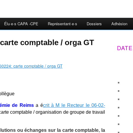
Élu·e·s CAPA -CPE
Représentant·e·s
Dossiers
Adhésion
 carte comptable / orga GT
DATE
ollègue
démie de Reims
a é
crit à M le Recteur le 06-02-
carte comptable / organisation de groupe de travail
lutions ou échanges sur la carte comptable, la