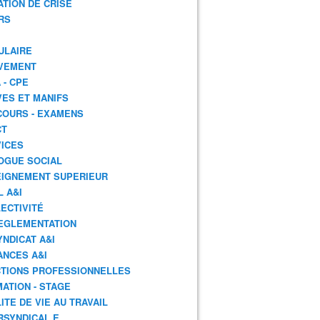
ATION DE CRISE
RS
ULAIRE
VEMENT
 - CPE
ES ET MANIFS
OURS - EXAMENS
CT
ICES
OGUE SOCIAL
IGNEMENT SUPERIEUR
L A&I
ECTIVITÉ
EGLEMENTATION
YNDICAT A&I
ANCES A&I
TIONS PROFESSIONNELLES
ATION - STAGE
ITE DE VIE AU TRAVAIL
RSYNDICAL.E