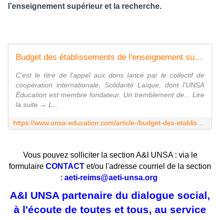
l’enseignement supérieur et la recherche.
Budget des établissements de l'enseignement supérieur et de la recherche (ESR) : quand l'État décide, il doit financer ! - UNSA‑Education.com
C'est le titre de l'appel aux dons lancé par le collectif de
coopération internationale, Solidarité Laïque, dont l'UNSA
Éducation est membre fondateur. Un tremblement de... Lire
la suite → L...
https://www.unsa-education.com/article-/budget-des-etablissements-de-lenseignement-superieur-et-de-la-recherche-esr-quand-letat-decide-il-doit-financer/
Vous pouvez solliciter la section A&I UNSA : via le
formulaire
CONTACT
et/ou l'adresse courriel de la section
:
aeti-reims@aeti-unsa.org
A&I UNSA partenaire du dialogue social,
à l'écoute de toutes et tous, au service