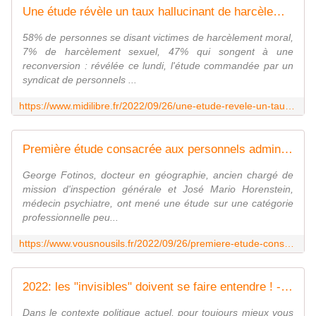
Une étude révèle un taux hallucinant de harcèlement dans l'administration de l'Education nationale
58% de personnes se disant victimes de harcèlement moral,
7% de harcèlement sexuel, 47% qui songent à une
reconversion : révélée ce lundi, l'étude commandée par un
syndicat de personnels ...
https://www.midilibre.fr/2022/09/26/une-etude-revele-un-taux-hallucinant-de-harcelement-dans-ladministration-de-leducation-nationale-10681388.php
Première étude consacrée aux personnels administratifs de l'Education nationale - VousNousIls
George Fotinos, docteur en géographie, ancien chargé de
mission d'inspection générale et José Mario Horenstein,
médecin psychiatre, ont mené une étude sur une catégorie
professionnelle peu...
https://www.vousnousils.fr/2022/09/26/premiere-etude-consacree-aux-personnels-administratifs-de-leducation-nationale-663962
2022: les "invisibles" doivent se faire entendre ! - Syndicat AetI-UNSA Académie Reims
Dans le contexte politique actuel, pour toujours mieux vous