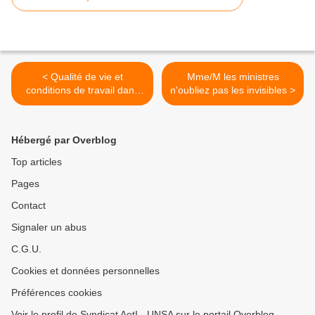
< Qualité de vie et
Mme/M les ministres
conditions de travail dans
n'oubliez pas les invisibles >
les services : des mots,
toujours des mots, encore
des maux…
Hébergé par Overblog
Top articles
Pages
Contact
Signaler un abus
C.G.U.
Cookies et données personnelles
Préférences cookies
Voir le profil de Syndicat AetI - UNSA sur le portail Overblog