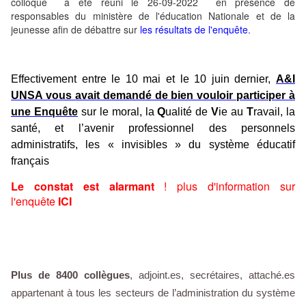
colloque a été réuni le 26-09-2022 en présence de
responsables du ministère de l'éducation Nationale et de la
jeunesse afin de débattre sur
les résultats de l'enquête
.
Effectivement entre le
10 mai et le 10 juin
dernier,
A&I
UNSA vous avait demandé de bien vouloir participer à
une
Enquête
sur le moral, la
Q
ualité de
V
ie au
T
ravail, la
santé, et l’avenir professionnel des personnels
administratifs, les « invisibles » du système éducatif
français
Le constat est alarmant
! plus d'information sur
l'enquête
ICI
Plus de 8400 collègues
, adjoint.es, secrétaires, attaché.es
appartenant à tous les secteurs de l’administration du système