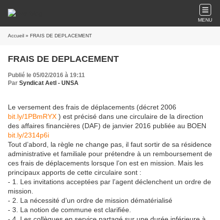
MENU
Accueil
» FRAIS DE DEPLACEMENT
FRAIS DE DEPLACEMENT
Publié le 05/02/2016 à 19:11
Par
Syndicat AetI - UNSA
Le versement des frais de déplacements (décret 2006
bit.ly/1PBmRYX
) est précisé dans une circulaire de la direction
des affaires financières (DAF) de janvier 2016 publiée au BOEN
bit.ly/2314p6i
Tout d’abord, la règle ne change pas, il faut sortir de sa résidence
administrative et familiale pour prétendre à un remboursement de
ces frais de déplacements lorsque l’on est en mission. Mais les
principaux apports de cette circulaire sont :
- 1. Les invitations acceptées par l’agent déclenchent un ordre de
mission.
- 2. La nécessité d’un ordre de mission dématérialisé
- 3. La notion de commune est clarifiée.
- 4. Les collègues en service partagé sur une durée inférieure à