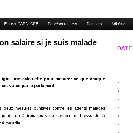
Élu·e·s CAPA -CPE
Représentant·e·s
Dossiers
Adhésion
n salaire si je suis malade
DATE
ligne une calculette pour mesurer ce que chaque
 est votée par le parlement.
s deux mesures punitives contre les agents malades
age de un à trois jours de carence et baisse de la
gé maladie.