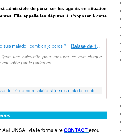
est admissible de pénaliser les agents en situation
entés. Elle appelle les députés à s'opposer à cette
Baisse de 10% de mon salaire si je suis malade : combien je perds ?
 ligne une calculette pour mesurer ce que chaque
 est votée par le parlement.
https://www.unsa-fp.org/article/Baisse-de-10-de-mon-salaire-si-je-suis-malade-combien-je-perds-
n A&I UNSA : via le formulaire
CONTACT
et/ou