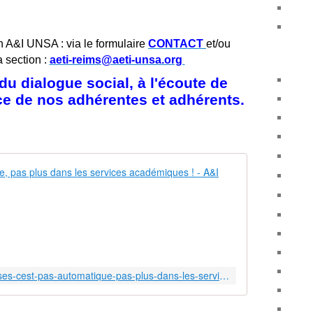
n A&I UNSA : via le formulaire
CONTACT
et/ou
a section :
aeti-reims@aeti-unsa.org
u dialogue social, à l'écoute de
ice de nos adhérentes et adhérents.
Les bourses 
D
e
p
u
i
s
https://www.aeti-unsa.org/les-bourses-cest-pas-automatique-pas-plus-dans-les-services-academiques/
n
o
t