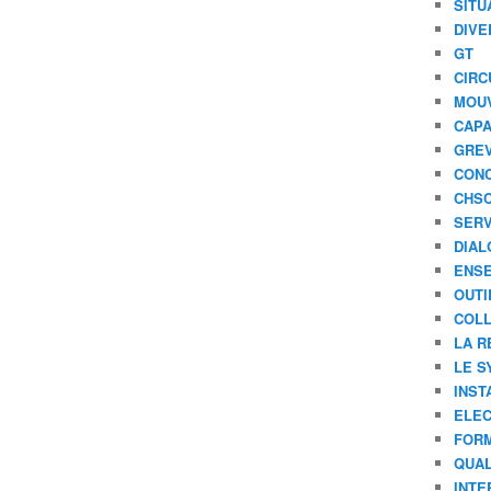
SITU
,
DIVE
l
GT
a
CIRC
f
MOU
a
CAPA
m
GREV
e
u
CONC
s
CHS
e
SERV
é
DIAL
t
ENSE
u
OUTI
d
COLL
e
LA R
a
LE S
u
INST
t
o
ELEC
m
FORM
a
QUAL
t
INTE