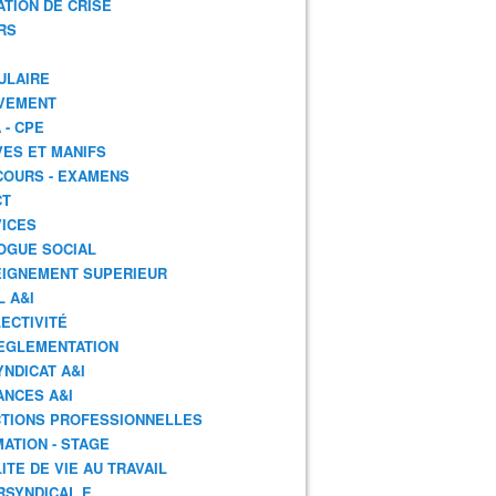
ATION DE CRISE
RS
ULAIRE
VEMENT
 - CPE
ES ET MANIFS
OURS - EXAMENS
CT
ICES
OGUE SOCIAL
IGNEMENT SUPERIEUR
L A&I
ECTIVITÉ
EGLEMENTATION
YNDICAT A&I
ANCES A&I
TIONS PROFESSIONNELLES
ATION - STAGE
ITE DE VIE AU TRAVAIL
RSYNDICAL.E