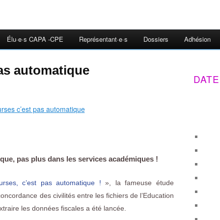
Élu·e·s CAPA -CPE
Représentant·e·s
Dossiers
Adhésion
pas automatique
DATE
que, pas plus dans les services académiques !
urses, c’est pas automatique !
», la fameuse étude
concordance des civilités entre les fichiers de l’Education
xtraire les données fiscales a été lancée.