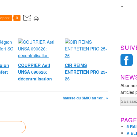
r
e
c
epost
0
o
m
m
u
SUIV
n
i
q
gion
COURRIER AetI
CIR REIMS
u
é
fert
UNSA 090626:
ENTRETIEN PRO 25-
NEW
"
décentralisation
26
l
Abonnez
e
articles 
s
hausse du SMIC au 1er... »
Email
b
o
u
PAG
r
s
5 RA
e
A EL