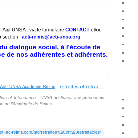
n A&I UNSA : via le formulaire
CONTACT
et/ou
a section :
aeti-reims@aeti-unsa.org
u dialogue social, à l'écoute de
ice de nos adhérentes et adhérents.
retraites et retraitables - Syndicat AetI-UNSA Académie Reims
ation et Intendance - UNSA destinées aux personnels
nale de l'Académie de Reims
eti-ac-reims.com/tag/retraites%20et%20retraitables/