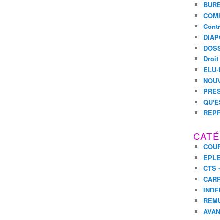
BURE
COMI
Contr
DIAP
DOSS
Droit
ELU·
NOUV
PRES
QU'E
REPR
CATÉ
COUR
EPL
CTS 
CARR
INDE
REM
AVA