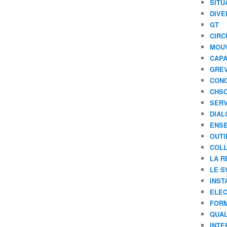
SITU
DIVE
GT
CIRC
MOU
CAPA
GREV
CONC
CHS
SERV
DIAL
ENSE
OUTI
COLL
LA R
LE S
INST
ELEC
FORM
QUAL
INTE