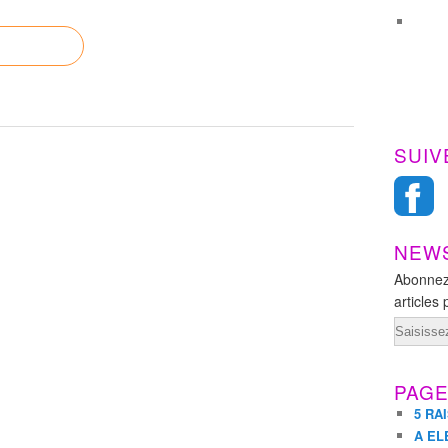
SUIV
NEW
Abonnez
articles 
Email
PAG
5 RA
A EL