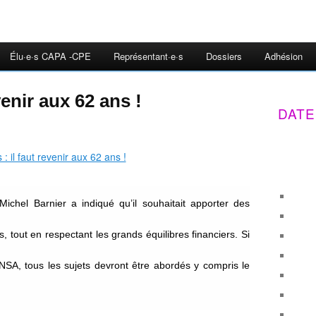
Élu·e·s CAPA -CPE
Représentant·e·s
Dossiers
Adhésion
venir aux 62 ans !
DATE
ichel Barnier a indiqué qu’il souhaitait apporter des
s, tout en respectant les grands équilibres financiers. Si
UNSA, tous les sujets devront être abordés y compris le