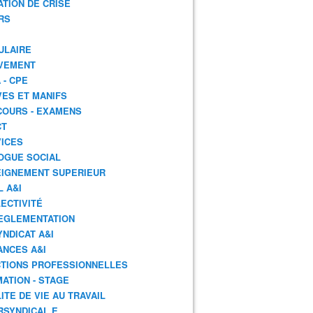
ATION DE CRISE
RS
ULAIRE
VEMENT
 - CPE
ES ET MANIFS
OURS - EXAMENS
CT
ICES
OGUE SOCIAL
IGNEMENT SUPERIEUR
L A&I
ECTIVITÉ
EGLEMENTATION
YNDICAT A&I
ANCES A&I
TIONS PROFESSIONNELLES
ATION - STAGE
ITE DE VIE AU TRAVAIL
RSYNDICAL.E