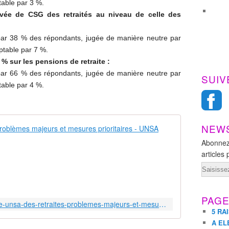
table par 3
%.
levée de
CSG
des retraités au niveau de celle des
par 38
% des répondants, jugée de manière neutre par
ptable par 7
%.
% sur les pensions de retraite :
par 66
% des répondants, jugée de manière neutre par
SUIV
table par 4
%.
NEW
Baromètre UN
Abonnez
N
articles 
o
t
Email
r
e
B
PAG
https://retraites.unsa.org/barometre-unsa-des-retraites-problemes-majeurs-et-mesures-prioritaires
a
5 RA
r
A EL
o