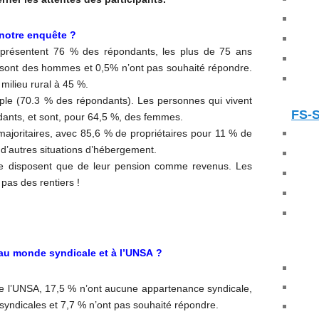
à notre enquête
?
présentent 76
% des répondants, les plus de 75 ans
sont des hommes et 0,5% n’ont pas souhaité répondre.
milieu rural à 45
%.
ple (70.3
% des répondants). Les personnes qui vivent
FS-
ants, et sont, pour 64,5
%, des femmes.
majoritaires, avec 85,6
% de propriétaires pour 11
% de
’autres situations d’hébergement.
 ne disposent que de leur pension comme revenus. Les
pas des rentiers
!
au monde syndicale et à l’
UNSA
?
 l’
UNSA
, 17,5
% n’ont aucune appartenance syndicale,
syndicales et 7,7
% n’ont pas souhaité répondre.