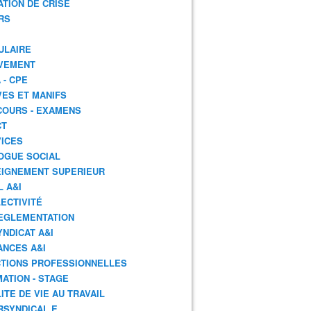
ATION DE CRISE
RS
ULAIRE
VEMENT
 - CPE
ES ET MANIFS
OURS - EXAMENS
CT
ICES
OGUE SOCIAL
IGNEMENT SUPERIEUR
L A&I
ECTIVITÉ
EGLEMENTATION
YNDICAT A&I
ANCES A&I
TIONS PROFESSIONNELLES
ATION - STAGE
ITE DE VIE AU TRAVAIL
RSYNDICAL.E