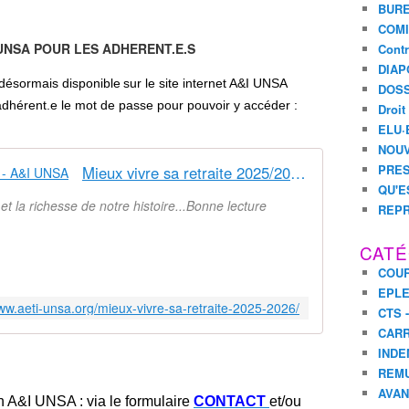
BURE
m
COMI
è
 UNSA POUR LES ADHERENT.E.S
Contr
t
DIAP
r
 désormais disponible
sur le site internet A&I UNSA
DOSS
e
dhérent.e le mot de passe pour pouvoir y accéder :
U
Droit
N
ELU·
S
NOUV
A
PRES
Mieux vivre sa retraite 2025/2026 - A&I UNSA
d
QU'E
e
 et la richesse de notre histoire...Bonne lecture
REPR
s
r
CATÉ
e
t
COUR
r
EPL
www.aeti-unsa.org/mieux-vivre-sa-retraite-2025-2026/
a
CTS 
i
CARR
t
INDE
é
REM
s
AVA
a
n A&I UNSA : via le formulaire
CONTACT
et/ou