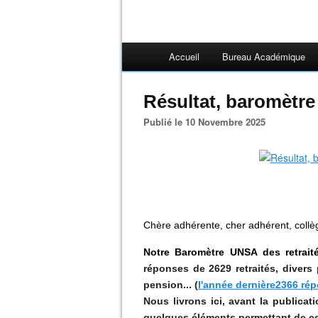
Accueil
Bureau Académique
Résultat, baromètre
Publié le 10 Novembre 2025
Chère adhérente, cher adhérent, collè
Notre Baromètre
UNSA
des retrait
réponses de 2629 retraités, divers 
pension... (
l'année dernière2366 rép
Nous livrons ici, avant la publica
quelques éléments permettant de cer