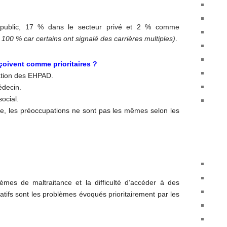
public, 17
% dans le secteur privé et 2
% comme
à 100
% car certains ont signalé des carrières multiples)
.
çoivent comme prioritaires
?
ation des
EHPAD
.
édecin.
social.
, les préoccupations ne sont pas les mêmes selon les
lèmes de maltraitance et la difficulté d’accéder à des
tifs sont les problèmes évoqués prioritairement par les