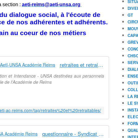
SITU
r
a section :
aeti-reims@aeti-unsa.org
DIVE
e
u dialogue social, à l'écoute de
GT
c
ice de nos adhérentes et adhérents.
u
CIRC
e
MOU
ain au coeur de nos métiers
i
CAPA
l
GREV
l
CONC
i
CHS
d
SERV
retraites et retraitables - Syndicat AetI-UNSA Académie Reims
u
DIAL
2
ation et Intendance - UNSA destinées aux personnels
ENSE
2
nale de l'Académie de Reims
OUTI
s
e
COLL
p
LA R
t
LE S
e
INST
eti-ac-reims.com/tag/retraites%20et%20retraitables/
m
ELEC
b
FORM
r
QUAL
e
questionnaire - Syndicat AetI-UNSA Académie Reims
INTE