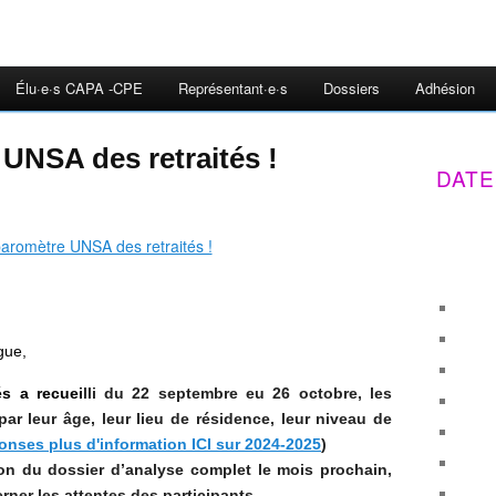
Élu·e·s CAPA -CPE
Représentant·e·s
Dossiers
Adhésion
 UNSA des retraités !
DATE
gue,
és a recuei
lli du 22 septembre eu 26 octobre, les
par leur âge, leur lieu de résidence, leur niveau de
onses plus d'information ICI sur 2024-2025
)
tion du dossier d’analyse complet le mois prochain,
ner les attentes des participants.