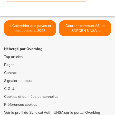
< Calendrier des payes et
Courrier commun A&I et
des pensions 2023
SNPDEN UNSA :
personnels des EPLE logés
par "nécessité absolue" et
situation énergétique >
Hébergé par Overblog
Top articles
Pages
Contact
Signaler un abus
C.G.U.
Cookies et données personnelles
Préférences cookies
Voir le profil de Syndicat AetI - UNSA sur le portail Overblog