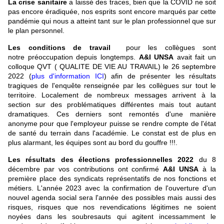
La crise sanitaire
a laissé des traces, bien que la COVID ne soit
pas encore éradiquée, nos esprits sont encore marqués par cette
pandémie qui nous a atteint tant sur le plan professionnel que sur
le plan personnel.
Les conditions de travail
pour les collègues sont
notre préoccupation depuis longtemps.
A&I UNSA
avait fait un
colloque QVT ( QUALITE DE VIE AU TRAVAIL) le 26 septembre
2022 (
plus d'information ICI
) afin de présenter les résultats
tragiques de l'enquête renseignée par les collègues sur tout le
territoire. Localement de nombreux messages arrivent à la
section sur des problématiques différentes mais tout autant
dramatiques. Ces derniers sont remontés d'une manière
anonyme pour que l'employeur puisse se rendre compte de l'état
de santé du terrain dans l'académie. Le constat est de plus en
plus alarmant, les équipes sont au bord du gouffre !!!.
Les résultats des élections professionnelles 2022
du 8
décembre par vos contributions ont confirmé
A&I UNSA
à la
première place des syndicats représentatifs de nos fonctions et
métiers. L'année 2023 avec la confirmation de l'ouverture d'un
nouvel agenda social sera l'année des possibles mais aussi des
risques, risques que nos revendications légitimes ne soient
noyées dans les soubresauts qui agitent incessamment le