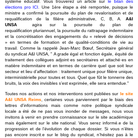
système éducatif. Vous trouverez un article sur
le bilan des
élections pro ICI
. Une 1ère étape a été remportée, puisque le
ministre a confirmé la poursuite du plan de revalorisation et de
requalification de la filière administrative, C, B, A.
A&I
UNSA
agira sur la poursuite du plan de
requalification pluriannuel, la poursuite du rattrapage indemnitaire
et la concrétisation des engagements du « relevé de décisions
» en termes de formation et de qualité-conditions de vie au
travail.
Comme la rappelé Jean-Marc Bœuf, Secrétaire général
du syndicat A&I UNSA, "
A grade égal et fonction égale, équité de
traitement des collègues adjoint·es secrétaires et attaché·es en
matière indemnitaire et en termes de carrière quel que soit leur
secteur et lieu d’affectation : traitement unique pour filière unique,
interministérielle pour toutes et tous. Quel que fût le tonnerre des
bruits, la voix des invisibles s’est exprimée, elle sera entendue."
Toutes nos actions et nos interventions sont publiées sur
le site
A&I UNSA Reims
, certaines vous parviennent par le biais des
lettres d'informations mais comme notre politique syndicale
locale a été de ne pas vous inonder de messages, nous vous
invitons à venir en prendre connaissance sur le site académique
mais également sur le site national. Vous serez informé.e de la
progression et de l’évolution de chaque dossier. Si vous n’êtes
pas encore inscrit.e sur le blog du syndicat, n’hésitez pas à le