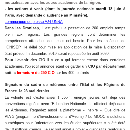
mutualisation avec les autres académies de la région.
- les actions à venir (dont la journée nationale mardi 18 juin à
Paris, avec demande d'audience au Ministère).
communiqué de presse A&I UNSA
Dans les Dronisep
, il est prévu la passation de 200 emplois temps
plein aux régions. Les grandes régions vont déterminer les
compétences attendues dont elles ont besoin. Pour les collègues de
l’ONISEP le délai pour mise en application de la mise à disposition
était prévue fin décembre 2019 serait repoussée fin août 2020,
Pour l'avenir des CIO
il y en a qui ferment encore dans certaines
académies, l'objectif annoncé étant de garder
un CIO par département
soit la
fermeture de 250 CIO
sur les 400 restants.
Signature du cadre de référence entre l’Etat et les Régions de
France le 28 mai dernier
La volonté est d'externaliser ! Jobirl, énergie jeunes ont déjà des
conventions signées avec l'Education Nationale. Ils officient déjà dans
les Ardennes. Regardez aussi la plateforme « inspire ». Que dire de
PIA 3 (programme d'Investissements d'Avenir) ? Le MOOC « solutions
numériques pour l'orientation vers les études supérieures » a été doté
de 10 millions d'euros. Le second appel à projet « dispositifs territoriaux