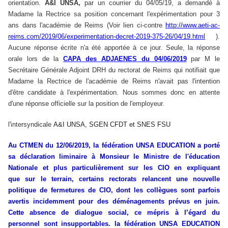
orientation.
A&I UNSA,
par un courrier du 04/05/19, a demandé à
Madame la Rectrice sa position concernant l'expérimentation pour 3
ans dans l'académie de Reims (Voir lien ci-contre
http://www.aeti-ac-
reims.com/2019/06/experimentation-decret-2019-375-26/04/19.html
).
Aucune réponse écrite n'a été apportée à ce jour. Seule, la réponse
orale lors de la
CAPA des ADJAENES du 04/06/2019
par M le
Secrétaire Générale Adjoint DRH du rectorat de Reims qui notifiait que
Madame la Rectrice de l'académie de Reims n'avait pas l'intention
d'être candidate à l'expérimentation. Nous sommes donc en attente
d'une réponse officielle sur la position de l'employeur.
l'intersyndicale
A&I UNSA, SGEN CFDT et SNES FSU
Au CTMEN du 12/06/2019, la fédération UNSA EDUCATION a porté
sa déclaration liminaire à Monsieur le Ministre de l'éducation
Nationale et plus particulièrement sur les CIO en expliquant
que sur le terrain, certains rectorats relancent une nouvelle
politique de fermetures de CIO, dont les collègues sont parfois
avertis incidemment pour des déménagements prévus en juin.
Cette absence de dialogue social, ce mépris à l’égard du
personnel sont insupportables. la fédération UNSA EDUCATION