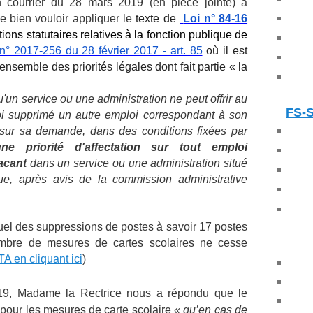
 courrier du 28 mars 2019 (en pièce jointe) a
bien vouloir appliquer le
texte de
Loi n° 84-16
ions statutaires relatives à la fonction publique de
n° 2017-256 du 28 février 2017 - art. 85
où il est
ensemble des priorités légales dont fait partie « la
u'un service ou une administration ne peut offrir au
FS-
loi supprimé un autre emploi correspondant à son
, sur sa demande, dans des conditions fixées par
une priorité d'affectation sur tout emploi
acant
dans un service ou une administration situé
, après avis de la commission administrative
uel des suppressions de postes à savoir 17 postes
ombre de mesures de cartes scolaires ne cesse
A en cliquant ici
)
019, Madame la Rectrice nous a répondu que le
pour les mesures de carte scolaire
« qu’en cas de