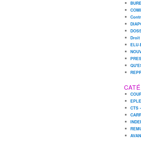
BURE
COMI
Contr
DIAP
DOSS
Droit
ELU·
NOUV
PRES
QU'E
REPR
CATÉ
COUR
EPL
CTS 
CARR
INDE
REM
AVA