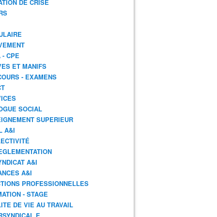
ATION DE CRISE
RS
ULAIRE
VEMENT
 - CPE
ES ET MANIFS
OURS - EXAMENS
CT
ICES
OGUE SOCIAL
IGNEMENT SUPERIEUR
L A&I
ECTIVITÉ
EGLEMENTATION
YNDICAT A&I
ANCES A&I
TIONS PROFESSIONNELLES
ATION - STAGE
ITE DE VIE AU TRAVAIL
RSYNDICAL.E