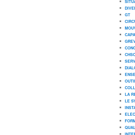
SITU
DIVE
GT
CIRC
MOU
CAPA
GREV
CONC
CHS
SERV
DIAL
ENSE
OUTI
COLL
LA R
LE S
INST
ELEC
FORM
QUAL
INTE