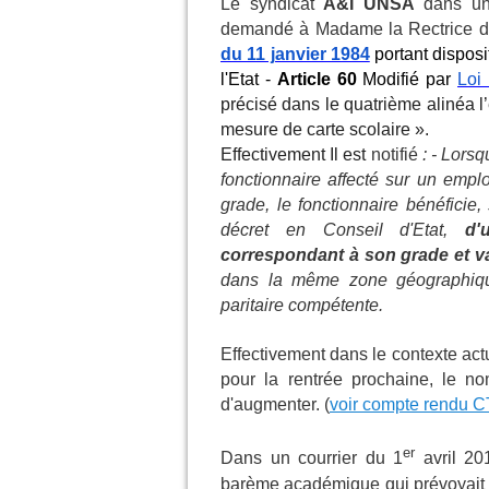
Le syndicat
A&I UNSA
dans un
demandé à Madame la Rectrice de 
du 11 janvier 1984
portant disposit
l'Etat -
Article 60
Modifié par
Loi 
précisé dans le quatrième alinéa l’
mesure de carte scolaire ».
Effectivement Il est
notifié
: - Lorsq
fonctionnaire affecté sur un emp
grade, le fonctionnaire bénéficie
décret en Conseil d'Etat,
d'
correspondant à son grade et v
dans la même zone géographique
paritaire compétente.
Effectivement dans le contexte act
pour la rentrée prochaine, le n
d'augmenter. (
voir compte rendu CT
er
Dans un courrier du 1
avril 2
barème académique qui prévoyait