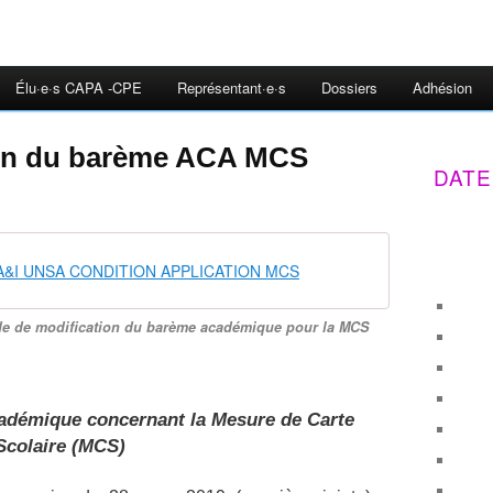
Élu·e·s CAPA -CPE
Représentant·e·s
Dossiers
Adhésion
ion du barème ACA MCS
DATE
A A&I UNSA CONDITION APPLICATION MCS
e de modification du barème académique pour la MCS
adémique concernant la Mesure de Carte
Scolaire (MCS)