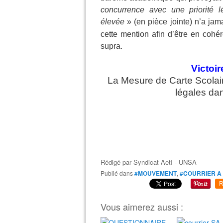
concurrence avec une priorité l
élevée
» (en pièce jointe) n’a ja
cette
mention afin d’être en cohé
supra.
Victoir
La Mesure de Carte Scolair
légales da
Rédigé par
Syndicat AetI - UNSA
Publié dans
#MOUVEMENT
,
#COURRIER A
R
Vous aimerez aussi :