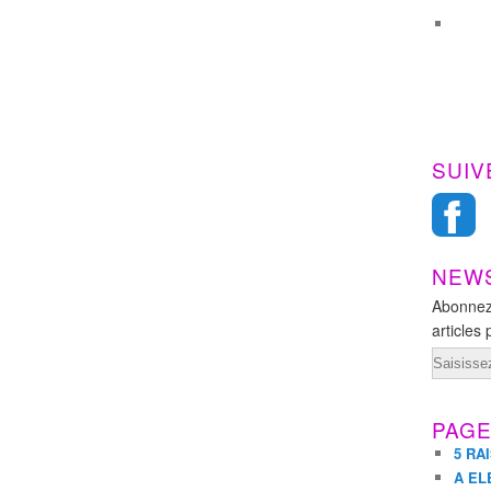
SUIV
NEW
Abonnez
articles 
Email
PAG
5 RA
A EL