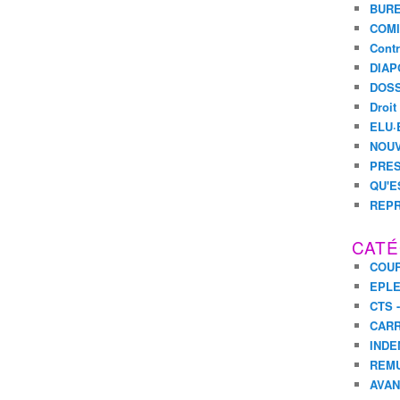
BURE
COMI
Contr
DIAP
DOSS
Droit
ELU·
NOUV
PRES
QU'E
REPR
CATÉ
COUR
EPL
CTS 
CARR
INDE
REM
AVA