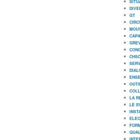
SITU
DIVE
GT
CIRC
MOU
CAPA
GREV
CONC
CHS
SERV
DIAL
ENSE
OUTI
COLL
LA R
LE S
INST
ELEC
FORM
QUAL
INTE