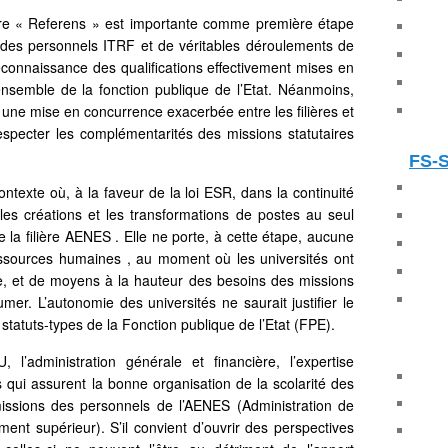
ire « Referens » est importante comme première étape
é des personnels ITRF et de véritables déroulements de
 reconnaissance des qualifications effectivement mises en
semble de la fonction publique de l’Etat. Néanmoins,
une mise en concurrence exacerbée entre les filières et
especter les complémentarités des missions statutaires
FS-
exte où, à la faveur de la loi ESR, dans la continuité
 les créations et les transformations de postes au seul
de la filière AENES . Elle ne porte, à cette étape, aucune
essources humaines , au moment où les universités ont
me, et de moyens à la hauteur des besoins des missions
umer. L’autonomie des universités ne saurait justifier le
tatuts-types de la Fonction publique de l’Etat (FPE).
administration générale et financière, l’expertise
fs qui assurent la bonne organisation de la scolarité des
issions des personnels de l’AENES (Administration de
ent supérieur). S’il convient d’ouvrir des perspectives