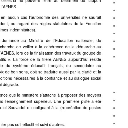
elles-ci ne peuvent l’être au détriment de l’apport
e l’AENES.
 aucun cas l’autonomie des universités ne saurait
ident, au regard des règles statutaires de la Fonction
gimes indemnitaires).
emandé au Ministre de l’Education nationale, de
echerche de veiller à la cohérence de la démarche au
’AENES, lors de la finalisation des travaux du groupe de
tifs ». La force de la filière AENES aujourd'hui réside
e du système éducatif français, du secondaire au
x de bon sens, doit se traduire aussi par la clarté et la
itions nécessaires à la confiance et au dialogue social
ui dégradé.
ence que le ministère s’attache à proposer des moyens
s l’enseignement supérieur. Une première piste a été
a loi Sauvadet en obligeant à la (re)création de postes
r pas soit effectif et suivi d’autres.