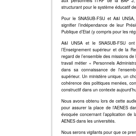
aux personnels ITRF de la BAP J, c
structurant pour le système éducatif d
Pour le SNASUB-FSU et A&I UNSA, en
signifier l’indépendance de leur Prés
Publique d’Etat (y compris pour les ré
A&I UNSA et le SNASUB-FSU ont d
l’Enseignement supérieur et de la R
regard de l’ensemble des missions de l
travail métier « Personnels Administra
dans sa connaissance de l'ensembl
supérieur. Un ministère unique, un choi
cohérence des politiques menées, cond
constructif dans un contexte aujourd’h
Nous avons obtenu lors de cette audi
pour assurer la place de l’AENES dan
évoquée concernant l’application de l
AENES dans les universités.
Nous serons vigilants pour que ce premie