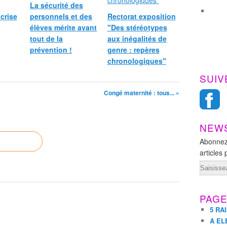
La sécurité des
 crise
personnels et des
Rectorat exposition
élèves mérite avant
"Des stéréotypes
tout de la
aux inégalités de
prévention !
genre : repères
chronologiques"
SUIV
Congé maternité : tous... »
NEW
Abonnez
articles 
Email
PAG
5 RA
A EL