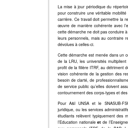
La mise à jour périodique du réperto
pour construire une véritable mobilit
carrière. Ce travail doit permettre la
œuvre de manière cohérente avec l’en
cette démarche ne doit pas conduire à 
leurs personnels, mais au contraire r
dévolues à celles-ci.
Cette démarche est menée dans un cont
de la LRU, les universités multiplient
profit de la filière ITRF, au détriment 
vision cohérente de la gestion des r
besoin de clarté, de professionnalis
de service public qu’elles doivent ass
contournement des corps-types et des s
Pour A&I UNSA et le SNASUB-FSU, l’
juridique, ou les services administrati
étudiants relèvent typiquement des m
l’Education nationale
et
de l’Enseignem