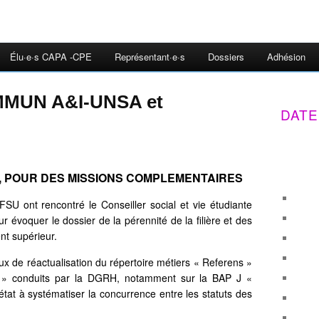
Élu·e·s CAPA -CPE
Représentant·e·s
Dossiers
Adhésion
UN A&I-UNSA et
DATE
, POUR DES MISSIONS COMPLEMENTAIRES
 ont rencontré le Conseiller social et vie étudiante
r évoquer le dossier de la pérennité de la filière et des
nt supérieur.
ux de réactualisation du répertoire métiers « Referens »
 » conduits par la DGRH, notamment sur la BAP J «
’état à systématiser la concurrence entre les statuts des