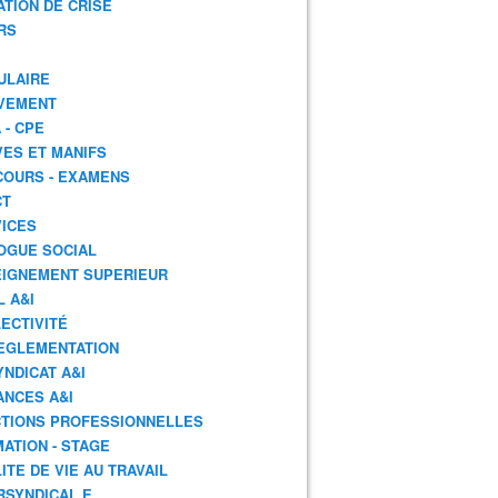
ATION DE CRISE
RS
ULAIRE
VEMENT
 - CPE
ES ET MANIFS
OURS - EXAMENS
CT
ICES
OGUE SOCIAL
IGNEMENT SUPERIEUR
L A&I
ECTIVITÉ
EGLEMENTATION
YNDICAT A&I
ANCES A&I
TIONS PROFESSIONNELLES
ATION - STAGE
ITE DE VIE AU TRAVAIL
RSYNDICAL.E