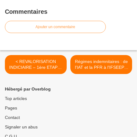
Commentaires
Ajouter un commentaire
< REVALORISATION
Régimes indemnitaires : de
INDICIAIRE – 1ère ETAPE :
l'IAT et la PFR à l'IFSEEP ?
LES DECRETS SONT
Pour l'UNSA c'est non en
PARUS !
l'état ! >
Hébergé par Overblog
Top articles
Pages
Contact
Signaler un abus
C.G.U.