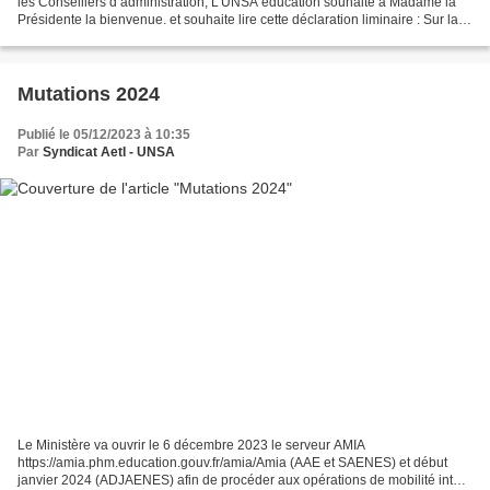
les Conseillers d’administration, L’UNSA éducation souhaite à Madame la
Présidente la bienvenue. et souhaite lire cette déclaration liminaire : Sur la
scène de Vivatech, le 17 juin...
Mutations 2024
Publié le 05/12/2023 à 10:35
Par
Syndicat AetI - UNSA
Le Ministère va ouvrir le 6 décembre 2023 le serveur AMIA
https://amia.phm.education.gouv.fr/amia/Amia (AAE et SAENES) et début
janvier 2024 (ADJAENES) afin de procéder aux opérations de mobilité inter-