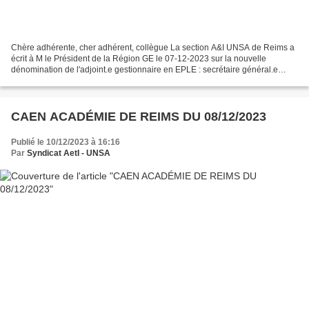
Chère adhérente, cher adhérent, collègue La section A&I UNSA de Reims a
écrit à M le Président de la Région GE le 07-12-2023 sur la nouvelle
dénomination de l'adjoint.e gestionnaire en EPLE : secrétaire général.e
d’EPLE. Conformément au relevé de décision...
CAEN ACADÉMIE DE REIMS DU 08/12/2023
Publié le 10/12/2023 à 16:16
Par
Syndicat AetI - UNSA