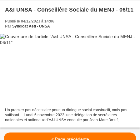
A&I UNSA - Conseillère Sociale du MENJ - 06/11
Publié le 04/12/2023 à 14:06
Par
Syndicat AetI - UNSA
Un premier pas nécessaire pour un dialogue social constructif, mais pas
suffisant… Lundi 6 novembre 2023, une délégation de secrétaires
nationales et nationaux d’A&I UNSA conduite par Jean-Marc Bœuf,
secrétaire général, a été reçue par madame Tchou-Conraux,...
< Page précédente