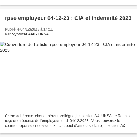
académique des personnels administratifs de catégorie...
rpse employeur 04-12-23 : CIA et indemnité 2023
Publié le 04/12/2023 à 14:11
Par
Syndicat AetI - UNSA
Chère adhérente, cher adhérent, collègue, La section A&I UNSA de Reims a
reçu une réponse de l'employeur lundi 04/12/2023 . Vous trouverez le
courrier réponse ci-dessous. En ce début d’année scolaire, la section A&I
UNSA de Reims a fait le constat que...