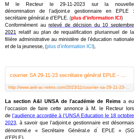
M le Recteur le 29-11-2023 sur la nouvelle
dénomination
de l'adjoint.e gestionnaire en EPLE :
secrétaire général.e d’EPLE
. (
plus d'information ICI
)
Conformément au
relevé de décision du 10 septembre
2021
relatif au plan de requalification pluriannuel de la
filière administrative au ministère de l'éducation nationale
et de la jeunesse,
(
plus d'information ICI
),
courrier SA 29-11-23 secrétaire général EPLE - Syndicat AetI-UNSA Académie Reims
http://www.aeti-ac-reims.com/2023/11/courrier-sa-29-11-23-secretaire-general.e-eple.html
La section A&I UNSA de l’académie de Reims
a eu
l’occasion de faire cette annonce à M. le Recteur lors
de
l’audience accordée à l’UNSA Education le 18 octobre
2023
,
à savoir que l'adjoint.e gestionnaire est désormais
’
dénommé.e « Secrétaire Général.e d
EPLE » (SG
d'EPLE).