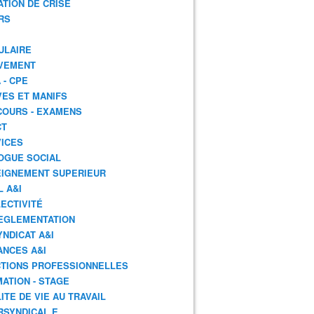
ATION DE CRISE
RS
ULAIRE
VEMENT
 - CPE
ES ET MANIFS
OURS - EXAMENS
CT
ICES
OGUE SOCIAL
IGNEMENT SUPERIEUR
L A&I
ECTIVITÉ
EGLEMENTATION
YNDICAT A&I
ANCES A&I
TIONS PROFESSIONNELLES
ATION - STAGE
ITE DE VIE AU TRAVAIL
RSYNDICAL.E