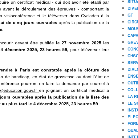
SITU
uire un certificat médical - qui doit avoir été établi par
DIVE
 avant le déroulement des épreuves - comportant la
GT
a visioconférence et le téléverser dans Cyclades à la
CIRC
lai de cinq jours ouvrables
après la publication de la
MOU
r.
CAPA
GREV
oncourir devant être publiée
le 27 novembre 2025 l
es
CONC
 4 décembre 2025, 23 heures 59,
pour téléverser leur
CHS
SERV
DIAL
rendre à Paris est constatée après la clôture des
ENSE
ion de handicap, en état de grossesse ou dont l'état de
OUTI
conférence pourront en faire la demande par courriel à
COLL
5@education.gouv.fr
en joignant un certificat médical à
LA R
jours ouvrables après la publication de la liste des
LE S
 au plus tard le
4 décembre 2025
, 23 heures 59
.
INST
ELEC
FORM
QUAL
INTE