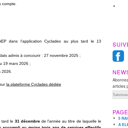
en compte.
EP dans l'application Cyclades au plus tard le 13
SUIV
didats admis à concourir : 27 novembre 2025 ;
au 19 mars 2026 ;
NEW
s 2026.
Abonnez
 sur
la plateforme Cyclades dédiée
articles 
Email
PAG
5 RA
s tard le
31 décembre
de l'année au titre de laquelle le
A EL
r accompli au moins trois ans de services effectifs