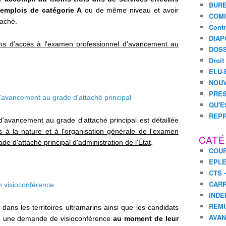
BURE
'emplois de catégorie A
ou de même niveau et avoir
COMI
taché.
Contr
DIAP
ons d'accès à l'examen professionnel d'avancement au
DOSS
Droit
ELU·
NOUV
PRES
'avancement au grade d'attaché principal
QU'E
REPR
'avancement au grade d'attaché principal est détaillée
es à la nature et à l'organisation générale de l'examen
CATÉ
e d'attaché principal d'administration de l'État
.
COUR
EPL
CTS 
CARR
n visioconférence
INDE
REM
 dans les territoires ultramarins ainsi que les candidats
AVA
re une demande de visioconférence
au moment de leur