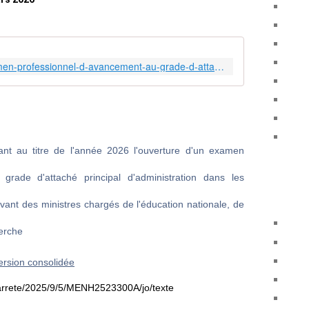
https://www.education.gouv.fr/examen-professionnel-d-avancement-au-grade-d-attache-principal-9116
nt au titre de l'année 2026 l'ouverture d'un examen
grade d'attaché principal d'administration dans les
evant des ministres chargés de l'éducation nationale, de
herche
ersion consolidée
li/arrete/2025/9/5/MENH2523300A/jo/texte