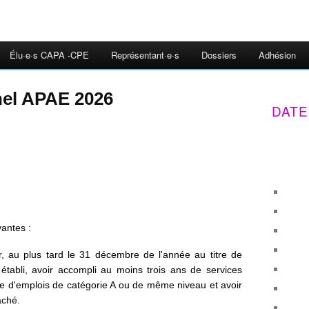
Élu·e·s CAPA -CPE
Représentant·e·s
Dossiers
Adhésion
el APAE 2026
DATE
vantes :
er, au plus tard le 31 décembre de l'année au titre de
établi, avoir accompli au moins trois ans de services
dre d'emplois de catégorie A ou de même niveau et avoir
aché.