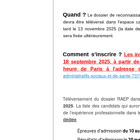
Quand ?
Le dossier de reconnaissa
devra être téléversé dans l'espace can
tard le 13 novembre 2025 (la date de 
sera fixée ultérieurement.
Comment s’inscrire ?
Les in
18 septembre 2025, à partir de
heure de Paris à l'adresse s
administratifs-sociaux-et-de-sante-737
Téléversement du dossier RAEP dans 
2025
. La liste des candidats qui aur
de l’expérience professionnelle dans le
dédiée
Épreuves d'admission
du 10 au
Résultats d'admission le
20 ma