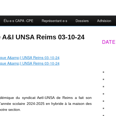
Élu·e·s CAPA -CPE
Représentant·e·s
Dossiers
Adhésion
 A&I UNSA Reims 03-10-24
DATE
adémique du syndicat AetI-UNSA de Reims a fait son
'année scolaire 2024-2025 en hybride à la maison des
notre section.