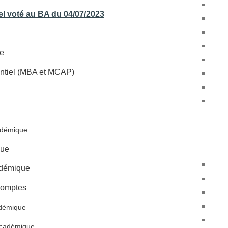
el voté au BA du 04/07/2023
de
ntiel (MBA et MCAP)
adémique
que
cadémique
 comptes
démique
cadémique