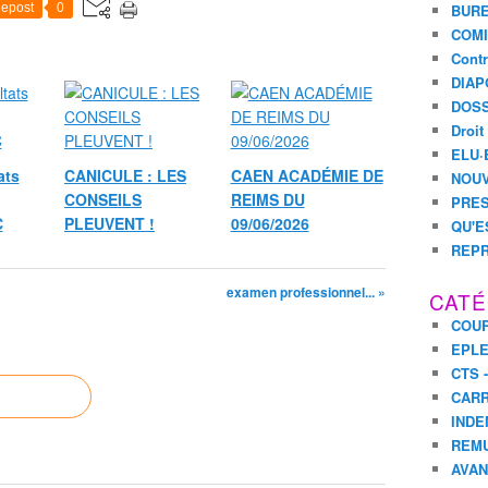
epost
0
BURE
COMI
Contr
DIAP
DOSS
Droit
ELU·
ats
CANICULE : LES
CAEN ACADÉMIE DE
NOUV
CONSEILS
REIMS DU
PRES
C
PLEUVENT !
09/06/2026
QU'E
REPR
examen professionnel... »
CATÉ
COUR
EPL
CTS 
CARR
INDE
REM
AVA