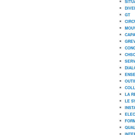
SITU
DIVE
GT
CIRC
MOU
CAPA
GREV
CONC
CHS
SERV
DIAL
ENSE
OUTI
COLL
LA R
LE S
INST
ELEC
FORM
QUAL
INTE