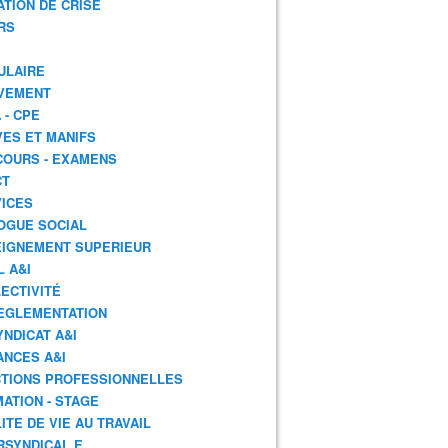
ATION DE CRISE
RS
ULAIRE
VEMENT
 - CPE
ES ET MANIFS
OURS - EXAMENS
CT
ICES
OGUE SOCIAL
IGNEMENT SUPERIEUR
L A&I
ECTIVITÉ
EGLEMENTATION
YNDICAT A&I
ANCES A&I
TIONS PROFESSIONNELLES
ATION - STAGE
ITE DE VIE AU TRAVAIL
RSYNDICAL.E