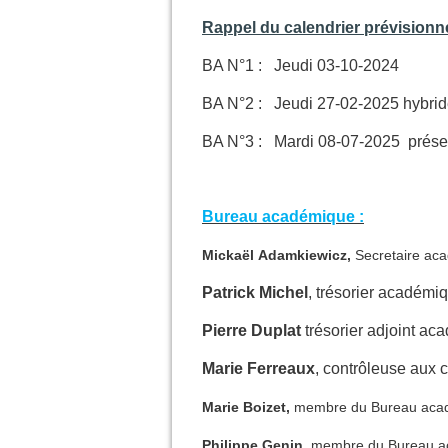
Rappel du calendrier prévisionn
BA N°1 : Jeudi 03-10-2024
BA N°2 : Jeudi 27-02-2025 hybri
BA N°3 : Mardi 08-07-2025 prése
Bureau académique :
Mickaël Adamkiewicz,
Secretaire ac
Patrick Michel
, trésorier académi
Pierre Duplat
trésorier adjoint a
Marie Ferreaux
, contrôleuse aux
Marie Boizet,
membre du Bureau aca
Philippe Genin,
membre du Bureau a