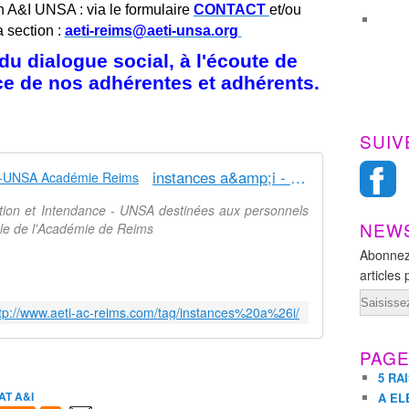
n A&I UNSA : via le formulaire
CONTACT
et/ou
a section :
aeti-reims@aeti-unsa.org
u dialogue social, à l'écoute de
ice de nos adhérentes et adhérents.
SUIV
instances a&amp;i - Syndicat AetI-UNSA Académie Reims
ation et Intendance - UNSA destinées aux personnels
NEW
nale de l'Académie de Reims
Abonnez
articles 
Email
tp://www.aeti-ac-reims.com/tag/instances%20a%26i/
PAG
5 RA
AT A&I
A EL