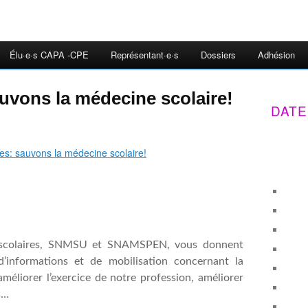
Élu·e·s CAPA -CPE
Représentant·e·s
Dossiers
Adhésion
uvons la médecine scolaire!
DATE
s scolaires, SNMSU et SNAMSPEN, vous donnent
’informations et de mobilisation concernant la
améliorer l’exercice de notre profession, améliorer
s…