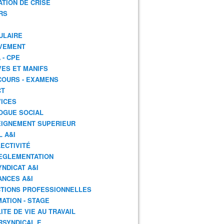
ATION DE CRISE
RS
ULAIRE
VEMENT
 - CPE
ES ET MANIFS
OURS - EXAMENS
CT
ICES
OGUE SOCIAL
IGNEMENT SUPERIEUR
L A&I
ECTIVITÉ
EGLEMENTATION
YNDICAT A&I
ANCES A&I
TIONS PROFESSIONNELLES
ATION - STAGE
ITE DE VIE AU TRAVAIL
RSYNDICAL.E