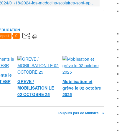
https://snmsu.unsa-education.org/2024/01/18/2024-les-medecins-scolaires-sont-appeles-a-se-mobiliser-pour-lavenir-de-leur-metier/
x
s
y
n
d
EDUCATION
i
epost
0
c
a
t
s
d
e
nts le
m
l’ESR
GREVE /
Mobilisation et
é
d
MOBILISATION LE
grève le 02 octobre
e
02 OCTOBRE 25
2025
c
i
n
Toujours pas de Ministre... »
s
s
c