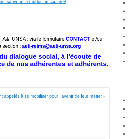
n A&I UNSA : via le formulaire
CONTACT
et/ou
a section :
aeti-reims@aeti-unsa.org
u dialogue social, à l'écoute de
ice de nos adhérentes et adhérents.
2024 : Les m
L
e
s
d
e
u