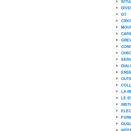
SITU
s
DIVE
p
GT
o
CIRC
u
r
MOU
u
CAPA
n
GREV
w
CONC
e
CHS
b
SERV
i
DIAL
n
ENSE
a
OUTI
i
COLL
r
e
LA R
d
LE S
'
INST
i
ELEC
n
FORM
f
QUAL
o
INTE