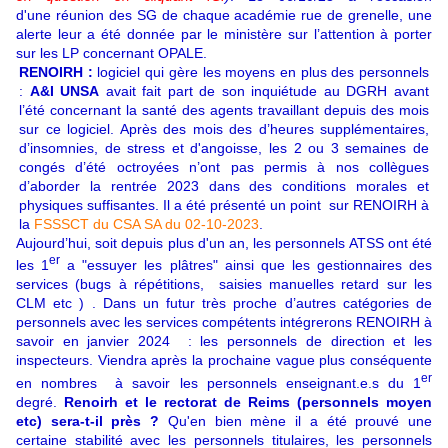
d'une réunion des SG de chaque académie rue de grenelle, une
alerte leur a été donnée par le ministère sur l’attention à porter
sur les LP concernant OPALE.
RENOIRH :
logiciel qui gère les moyens en plus des personnels
:
A&I UNSA
avait fait part de son inquiétude au DGRH avant
l’été concernant la santé des agents travaillant depuis des mois
sur ce logiciel. Après des mois des d’heures supplémentaires,
d’insomnies, de stress et d'angoisse, les 2 ou 3 semaines de
congés d’été octroyées n’ont pas permis à nos collègues
d’aborder la rentrée 2023 dans des conditions morales et
physiques suffisantes. Il a
été présenté un point sur RENOIRH à
la
FSSSCT du CSA SA du 02-10-2023
.
Aujourd’hui, soit depuis plus d'un an, les personnels ATSS ont été
er
les 1
a "essuyer les plâtres" ainsi que les gestionnaires des
services (bugs à répétitions, saisies manuelles retard sur les
CLM etc ) . Dans un futur très proche d’autres catégories de
personnels avec les services compétents intégrerons RENOIRH à
savoir en janvier 2024 : les personnels de direction et les
inspecteurs. Viendra après la prochaine vague plus conséquente
er
en nombres à savoir les personnels enseignant.e.s du 1
degré.
Renoirh et le rectorat de Reims (personnels moyen
etc) sera-t-il près ?
Qu'en bien mène il a été prouvé une
certaine stabilité avec les personnels titulaires, les personnels