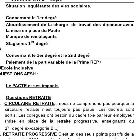
Situation inquiétante des vies scolaires.
Concernant le 1er degré
Alourdissement de la charge de travail des directeur avec
la mise en place du Pacte
Manque de remplaçants
er
Stagiaires 1
degré
Ø
Concernant le 1er degré et le 2nd degré
Paiement de la part variable de la Prime REP+
Ø
Ecole inclusive
QUESTIONS AESH :
Le PACTE et ses impacts
Questions RETRAITE
1.
CIRCULAIRE RETRAITE
: nous ne comprenons pas pourquoi la
circulaire retraite n’est toujours pas parue. Les décrets sont
sortis. Les collègues ont besoin du cadre fixé par leur employeur
(mise en place de la retraite progressive, enseignants du
er
1
degré ex-catégorie B...)
2.
RETRAITE PROGRESSIVE
C’est un des seuls points positifs de la