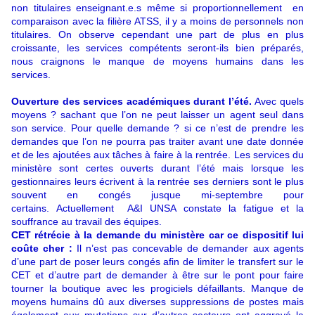
non titulaires enseignant.e.s
même si proportionnellement en
comparaison avec la filière ATSS, il y a moins de personnels non
titulaires. On observe cependant une part de plus en plus
croissante, les services compétents seront-ils bien préparés,
nous craignons le manque de moyens humains dans les
services.
Ouverture des services académiques durant l’été.
Avec quels
moyens ? sachant que l’on ne peut laisser un agent seul dans
son service. Pour quelle demande ? si ce n’est de prendre les
demandes que l’on ne pourra pas traiter avant une date donnée
et de les ajoutées aux tâches à faire à la rentrée. Les services du
ministère sont certes ouverts durant l’été mais lorsque les
gestionnaires leurs écrivent à la rentrée ses derniers sont le plus
souvent en congés jusque mi-septembre pour
certains. Actuellement A&I UNSA constate la fatigue et la
souffrance au travail des équipes.
CET rétrécie à la demande du ministère car ce dispositif lui
coûte cher :
Il n’est pas concevable de demander aux agents
d’une part de poser leurs congés afin de limiter le transfert sur le
CET et d’autre part de demander à être sur le pont pour faire
tourner la boutique avec les progiciels défaillants. Manque de
moyens humains dû aux diverses suppressions de postes mais
également aux mutations sur d’autres secteurs ont aggravé la