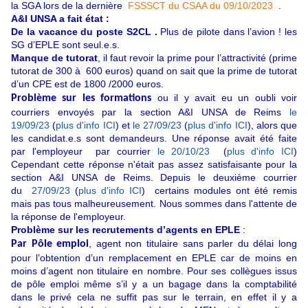
la SGA lors de la dernière
FSSSCT du CSAA du 09/10/2023
.
A&I UNSA a fait état :
De la vacance du poste S2CL .
Plus de pilote dans l’avion ! les
SG d’EPLE sont seul.e.s.
Manque de tutorat
, il faut revoir la prime pour l’attractivité (prime
tutorat de 300 à 600 euros) quand on sait que la prime de tutorat
d’un CPE est de 1800 /2000 euros.
ou il y avait eu un oubli voir
Problème sur les formations
courriers envoyés par la section A&I UNSA de Reims
le
19/09/23
(
plus d'info ICI
) et
le 27/09/23
(
plus d'info ICI
), alors que
les candidat.e.s sont demandeurs. Une réponse avait été faite
par l'employeur par courrier
le 20/10/23
(
plus d'info ICI
)
Cependant cette réponse n'était pas assez satisfaisante pour la
section A&I UNSA de Reims. Depuis le deuxième courrier
du
27/09/23
(
plus d'info ICI
)
certains modules ont été remis
mais pas tous malheureusement. Nous sommes dans l'attente de
la réponse de l'employeur.
Problème sur les recrutements d’agents en EPLE
:
, agent non titulaire sans parler du délai long
Par Pôle emploi
pour l’obtention d’un remplacement en EPLE car de moins en
moins d’agent non titulaire en nombre. Pour ses collègues issus
de pôle emploi même s’il y a un bagage dans la comptabilité
dans le privé cela ne suffit pas sur le terrain, en effet il y a