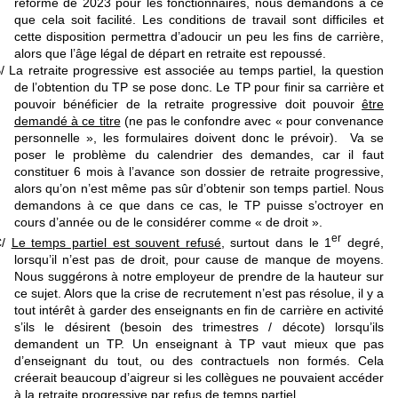
réforme de 2023 pour les fonctionnaires, nous demandons à ce
que cela soit facilité. Les conditions de travail sont difficiles et
cette disposition permettra d’adoucir un peu les fins de carrière,
alors que l’âge légal de départ en retraite est repoussé.
/ La retraite progressive est associée au temps partiel, la question
de l’obtention du TP se pose donc. Le TP pour finir sa carrière et
pouvoir bénéficier de la retraite progressive doit pouvoir
être
demandé à ce titre
(ne pas le confondre avec « pour convenance
personnelle », les formulaires doivent donc le prévoir). Va se
poser le problème du calendrier des demandes, car il faut
constituer 6 mois à l’avance son dossier de retraite progressive,
alors qu’on n’est même pas sûr d’obtenir son temps partiel. Nous
demandons à ce que dans ce cas, le TP puisse s’octroyer en
cours d’année ou de le considérer comme « de droit ».
er
C/
Le temps partiel est souvent refusé
, surtout dans le 1
degré,
lorsqu’il n’est pas de droit, pour cause de manque de moyens.
Nous suggérons à notre employeur de prendre de la hauteur sur
ce sujet. Alors que la crise de recrutement n’est pas résolue, il y a
tout intérêt à garder des enseignants en fin de carrière en activité
s’ils le désirent (besoin des trimestres / décote) lorsqu’ils
demandent un TP. Un enseignant à TP vaut mieux que pas
d’enseignant du tout, ou des contractuels non formés. Cela
créerait beaucoup d’aigreur si les collègues ne pouvaient accéder
à la retraite progressive par refus de temps partiel.