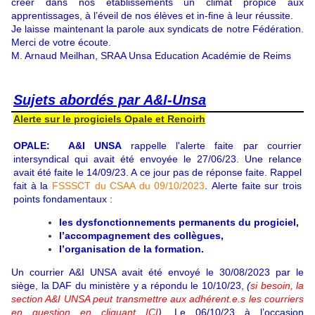
créer dans nos établissements un climat propice aux
apprentissages, à l’éveil de nos élèves et in-fine à leur réussite.
Je laisse maintenant la parole aux syndicats de notre Fédération.
Merci de votre écoute.
M. Arnaud Meilhan, SRAA Unsa Education Académie de Reims
Sujets abordés par A&I-Unsa
Alerte sur le progiciels Opale et Renoirh
OPALE: A&I UNSA
rappelle l'alerte faite par courrier
intersyndical qui avait été envoyée le 27/06/23. Une relance
avait été faite le 14/09/23. A ce jour pas de réponse faite. Rappel
fait à la
FSSSCT du CSAA du 09/10/2023
.
Alerte faite sur trois
points fondamentaux :
les dysfonctionnements permanents du progiciel,
l’accompagnement des collègues,
l’organisation de la formation.
Un courrier A&I UNSA avait été envoyé le 30/08/2023 par le
siège, la DAF du ministère y a répondu le 10/10/23,
(
si besoin, la
section A&I UNSA peut transmettre aux adhérent.e.s les courriers
en question en cliquant ICI
)
. Le 06/10/23 à l’occasion