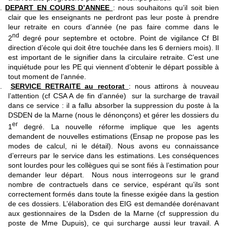
3.
DEPART EN COURS D’ANNEE
: nous souhaitons qu’il soit bien
clair que les enseignants ne perdront pas leur poste à prendre
leur retraite en cours d’année (ne pas faire comme dans le
nd
2
degré pour septembre et octobre. Point de vigilance Cf BI
direction d’école qui doit être touchée dans les 6 derniers mois). Il
est important de le signifier dans la circulaire retraite. C’est une
inquiétude pour les PE qui viennent d’obtenir le départ possible à
tout moment de l’année.
4.
SERVICE RETRAITE au rectorat
: nous attirons à nouveau
l’attention (cf CSA A de fin d’année) sur la surcharge de travail
dans ce service : il a fallu absorber la suppression du poste à la
DSDEN de la Marne (nous le dénonçons) et gérer les dossiers du
er
1
degré. La nouvelle réforme implique que les agents
demandent de nouvelles estimations (Ensap ne propose pas les
modes de calcul, ni le détail). Nous avons eu connaissance
d’erreurs par le service dans les estimations. Les conséquences
sont lourdes pour les collègues qui se sont fiés à l’estimation pour
demander leur départ. Nous nous interrogeons sur le grand
nombre de contractuels dans ce service, espérant qu’ils sont
correctement formés dans toute la finesse exigée dans la gestion
de ces dossiers. L’élaboration des EIG est demandée dorénavant
aux gestionnaires de la Dsden de la Marne (cf suppression du
poste de Mme Dupuis), ce qui surcharge aussi leur travail. A