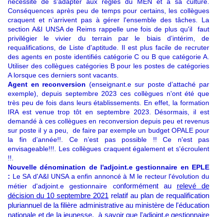
nécessité de s'adapter aux règles du MEN et à sa culture.
Conséquences après peu de temps pour certains, les collègues
craquent et n’arrivent pas à gérer l'ensemble des tâches. La
section A&I UNSA de Reims rappelle une fois de plus qu'il faut
privilégier le vivier du terrain par le biais d’intérim, de
requalifications, de Liste d'aptitude. Il est plus facile de recruter
des agents en poste identifiés catégorie C ou B que catégorie A.
Utiliser des collègues catégories B pour les postes de catégories
A lorsque ces derniers sont vacants.
Agent en reconversion
(enseignant.e sur poste d’attaché par
exemple), depuis septembre 2023 ces collègues n'ont été que
très peu de fois dans leurs établissements. En effet, la formation
IRA est venue trop tôt en septembre 2023. Désormais, il est
demandé à ces collègues en reconversion depuis peu et revenus
sur poste il y a peu, de faire par exemple un budget OPALE pour
la fin d’année!!. Ce n’est pas possible !! Ce n'est pas
envisageable!!!. Les collègues craquent également et s'écroulent
!!.
Nouvelle dénomination de l'adjoint.e gestionnaire en EPLE
:
Le SA d'A&I UNSA a enfin annoncé à M le recteur l'évolution du
métier d'adjoint.e gestionnaire c
onformément au
relevé de
décision du 10 septembre 2021
relatif au plan de requalification
pluriannuel de la filière administrative au ministère de l'éducation
nationale et de la jeunesse,
à savoir que l'adjoint.e gestionnaire