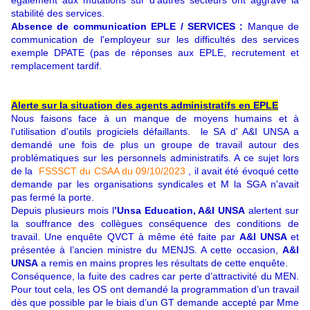
stabilité des services.
Absence de communication EPLE / SERVICES :
Manque de
communication de l'employeur sur les difficultés des services
exemple DPATE (pas de réponses aux EPLE, recrutement et
remplacement tardif.
Alerte sur la situation des agents administratifs en EPLE
Nous faisons face à un manque de moyens humains et à
l'utilisation d'outils progiciels défaillants. le SA d' A&I UNSA a
demandé une fois de plus un groupe de travail autour des
problématiques sur les personnels administratifs. A ce sujet lors
de la
FSSSCT du CSAA du 09/10/2023
, il avait été évoqué cette
demande par les organisations syndicales et M la SGA n'avait
pas fermé la porte.
Depuis plusieurs mois l
’Unsa Education, A&I UNSA
alertent sur
la souffrance des collègues conséquence des conditions de
travail. Une enquête QVCT à même été faite par
A&I UNSA
et
présentée à l’ancien ministre du MENJS. A cette occasion,
A&I
UNSA
a remis en mains propres les résultats de cette enquête.
Conséquence, la fuite des cadres car perte d’attractivité du MEN.
Pour tout cela, les OS ont demandé la programmation d’un travail
dès que possible par le biais d’un GT demande accepté par Mme