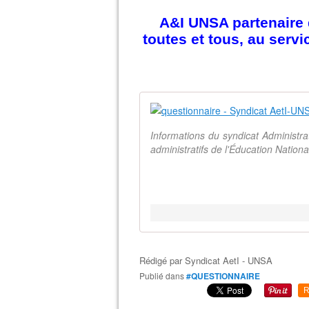
A&I UNSA partenaire d
toutes et tous, au serv
Informations du syndicat Administr
administratifs de l'Éducation Natio
Rédigé par
Syndicat AetI - UNSA
Publié dans
#QUESTIONNAIRE
R