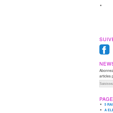
SUIV
NEW
Abonnez
articles 
Email
PAG
5 RA
A EL