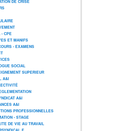
ATION DE CRISE
RS
ULAIRE
VEMENT
 - CPE
ES ET MANIFS
OURS - EXAMENS
CT
ICES
OGUE SOCIAL
IGNEMENT SUPERIEUR
L A&I
ECTIVITÉ
EGLEMENTATION
YNDICAT A&I
ANCES A&I
TIONS PROFESSIONNELLES
ATION - STAGE
ITE DE VIE AU TRAVAIL
RSYNDICAL.E