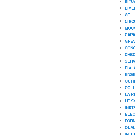
SITU
DIVE
GT
CIRC
MOU
CAPA
GREV
CONC
CHS
SERV
DIAL
ENSE
OUTI
COLL
LA R
LE S
INST
ELEC
FORM
QUAL
INTE