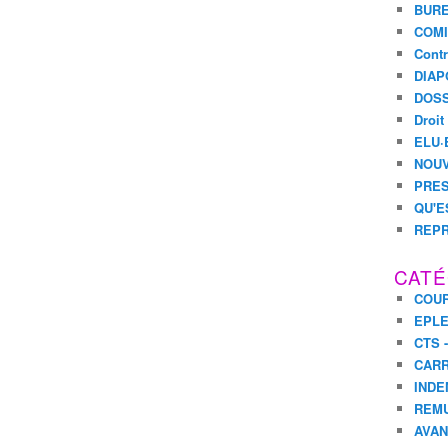
BURE
COMI
Contr
DIAP
DOSS
Droit
ELU·
NOUV
PRES
QU'E
REPR
CATÉ
COUR
EPL
CTS 
CARR
INDE
REM
AVA