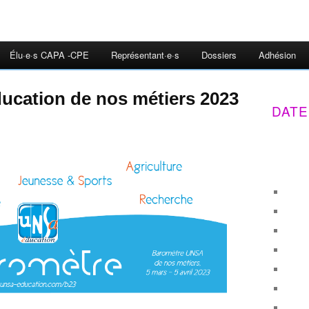
Élu·e·s CAPA -CPE
Représentant·e·s
Dossiers
Adhésion
cation de nos métiers 2023
DATE