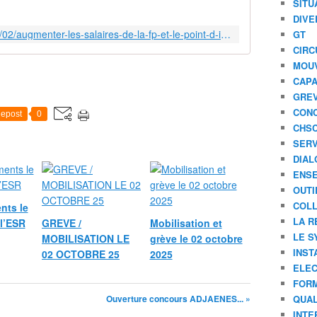
SITU
DIVE
http://www.aeti-ac-reims.com/2022/02/augmenter-les-salaires-de-la-fp-et-le-point-d-indice.html
GT
CIRC
MOU
CAPA
GREV
CONC
epost
0
CHS
SERV
DIAL
ENSE
OUTI
COLL
nts le
LA R
l’ESR
GREVE /
Mobilisation et
LE S
MOBILISATION LE
grève le 02 octobre
INST
02 OCTOBRE 25
2025
ELEC
FORM
Ouverture concours ADJAENES... »
QUAL
INTE