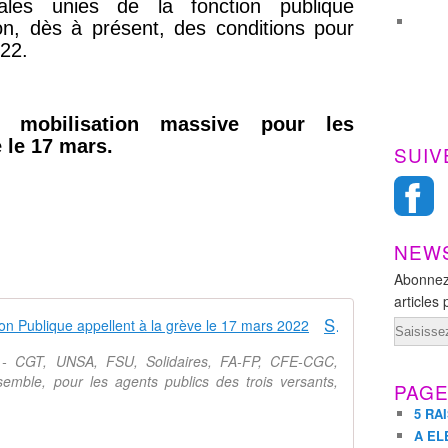
cales unies de la fonction publique
ion, dès à présent, des conditions pour
022.
e mobilisation massive pour les
 le 17 mars.
SUIV
NEW
Abonnez
articles 
Salaires : 7 syndicats de la Fonction Publique appellent à la grève le 17 mars 2022
Email
ue - CGT, UNSA, FSU, Solidaires, FA-FP, CFE-CGC,
mble, pour les agents publics des trois versants,
PAG
5 RA
A EL