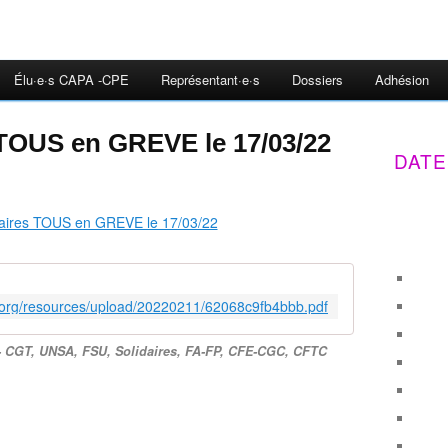
Élu·e·s CAPA -CPE
Représentant·e·s
Dossiers
Adhésion
TOUS en GREVE le 17/03/22
DATE
.org/resources/upload/20220211/62068c9fb4bbb.pdf
 - CGT, UNSA, FSU, Solidaires, FA-FP, CFE-CGC, CFTC