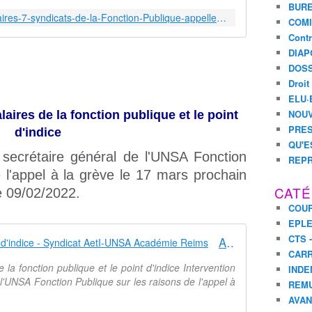
BURE
https://www.unsa-fp.org/article/Salaires-7-syndicats-de-la-Fonction-Publique-appellent-a-la-greve-le-17-mars-2022
COMI
Contr
DIAP
DOSS
Droit
ELU·
NOUV
aires de la fonction publique et le point
PRES
d'indice
QU'E
 secrétaire général de l'UNSA Fonction
REPR
 l'appel à la grève le 17 mars prochain
CATÉ
e 09/02/2022.
COUR
EPL
CTS 
Augmenter les salaires et le point d'indice - Syndicat AetI-UNSA Académie Reims
CARR
la fonction publique et le point d'indice Intervention
INDE
l'UNSA Fonction Publique sur les raisons de l'appel à
REM
AVA