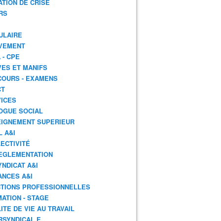
ATION DE CRISE
RS
ULAIRE
VEMENT
 - CPE
ES ET MANIFS
OURS - EXAMENS
CT
ICES
OGUE SOCIAL
IGNEMENT SUPERIEUR
L A&I
ECTIVITÉ
EGLEMENTATION
YNDICAT A&I
ANCES A&I
TIONS PROFESSIONNELLES
ATION - STAGE
ITE DE VIE AU TRAVAIL
RSYNDICAL.E