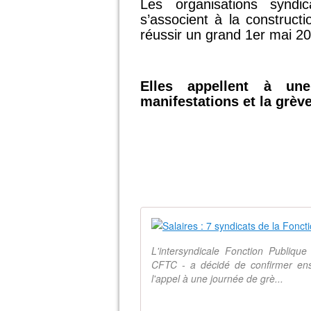
Les organisations syndi
s’associent à la construct
réussir un grand 1er mai 2
Elles appellent à un
manifestations et la grève
L'intersyndicale Fonction Publiq
CFTC - a décidé de confirmer ense
l'appel à une journée de grè...