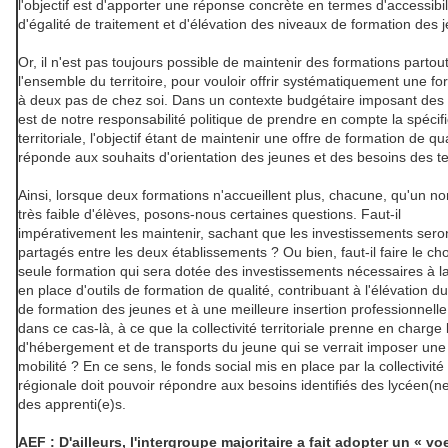
l'objectif est d'apporter une réponse concrète en termes d'accessibil
d'égalité de traitement et d'élévation des niveaux de formation des 
Or, il n'est pas toujours possible de maintenir des formations partou
l'ensemble du territoire, pour vouloir offrir systématiquement une fo
à deux pas de chez soi. Dans un contexte budgétaire imposant des c
est de notre responsabilité politique de prendre en compte la spécifi
territoriale, l'objectif étant de maintenir une offre de formation de qua
réponde aux souhaits d'orientation des jeunes et des besoins des ter
Ainsi, lorsque deux formations n'accueillent plus, chacune, qu'un n
très faible d'élèves, posons-nous certaines questions. Faut-il
impérativement les maintenir, sachant que les investissements seron
partagés entre les deux établissements ? Ou bien, faut-il faire le ch
seule formation qui sera dotée des investissements nécessaires à l
en place d'outils de formation de qualité, contribuant à l'élévation d
de formation des jeunes et à une meilleure insertion professionnelle,
dans ce cas-là, à ce que la collectivité territoriale prenne en charge l
d'hébergement et de transports du jeune qui se verrait imposer une
mobilité ? En ce sens, le fonds social mis en place par la collectivité
régionale doit pouvoir répondre aux besoins identifiés des lycéen(n
des apprenti(e)s.
AEF : D'ailleurs, l'intergroupe majoritaire a fait adopter un « vo