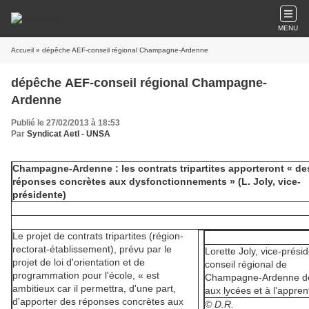
MENU
Accueil
» dépêche AEF-conseil régional Champagne-Ardenne
dépêche AEF-conseil régional Champagne-
Ardenne
Publié le 27/02/2013 à 18:53
Par
Syndicat AetI - UNSA
Champagne-Ardenne : les contrats tripartites apporteront « de
réponses concrètes aux dysfonctionnements » (L. Joly, vice-
présidente)
Le projet de contrats tripartites (région-
rectorat-établissement), prévu par le
Lorette Joly, vice-prési
projet de loi d'orientation et de
conseil régional de
programmation pour l'école, « est
Champagne-Ardenne d
ambitieux car il permettra, d'une part,
aux lycées et à l'appren
d'apporter des réponses concrètes aux
© D.R.