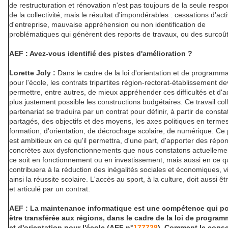
de restructuration et rénovation n'est pas toujours de la seule respo
de la collectivité, mais le résultat d'impondérables : cessations d'acti
d'entreprise, mauvaise appréhension ou non identification de
problématiques qui génèrent des reports de travaux, ou des surcoût
AEF : Avez-vous identifié des pistes d'amélioration ?
Lorette Joly :
Dans le cadre de la loi d'orientation et de programma
pour l'école, les contrats tripartites région-rectorat-établissement de
permettre, entre autres, de mieux appréhender ces difficultés et d'a
plus justement possible les constructions budgétaires. Ce travail col
partenariat se traduira par un contrat pour définir, à partir de consta
partagés, des objectifs et des moyens, les axes politiques en terme
formation, d'orientation, de décrochage scolaire, de numérique. Ce 
est ambitieux en ce qu'il permettra, d'une part, d'apporter des répo
concrètes aux dysfonctionnements que nous constatons actuelleme
ce soit en fonctionnement ou en investissement, mais aussi en ce qu
contribuera à la réduction des inégalités sociales et économiques, v
ainsi la réussite scolaire. L'accès au sport, à la culture, doit aussi êt
et articulé par un contrat.
AEF : La maintenance informatique est une compétence qui po
être transférée aux régions, dans le cadre de la loi de progra
et d'orientation pour l'école (AEF n°
177728
). Comment le conse