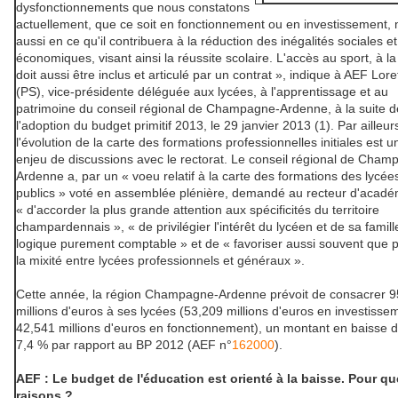
dysfonctionnements que nous constatons
actuellement, que ce soit en fonctionnement ou en investissement, 
aussi en ce qu'il contribuera à la réduction des inégalités sociales et
économiques, visant ainsi la réussite scolaire. L'accès au sport, à la
doit aussi être inclus et articulé par un contrat », indique à AEF Lore
(PS), vice-présidente déléguée aux lycées, à l'apprentissage et au
patrimoine du conseil régional de Champagne-Ardenne, à la suite d
l'adoption du budget primitif 2013, le 29 janvier 2013 (1). Par ailleur
l'évolution de la carte des formations professionnelles initiales est u
enjeu de discussions avec le rectorat. Le conseil régional de Cham
Ardenne a, par un « voeu relatif à la carte des formations des lycée
publics » voté en assemblée plénière, demandé au recteur d'acadé
« d'accorder la plus grande attention aux spécificités du territoire
champardennais », « de privilégier l'intérêt du lycéen et de sa famil
logique purement comptable » et de « favoriser aussi souvent que p
la mixité entre lycées professionnels et généraux ».
Cette année, la région Champagne-Ardenne prévoit de consacrer 9
millions d'euros à ses lycées (53,209 millions d'euros en investisse
42,541 millions d'euros en fonctionnement), un montant en baisse d
7,4 % par rapport au BP 2012 (AEF n°
162000
).
AEF : Le budget de l'éducation est orienté à la baisse. Pour qu
raisons ?