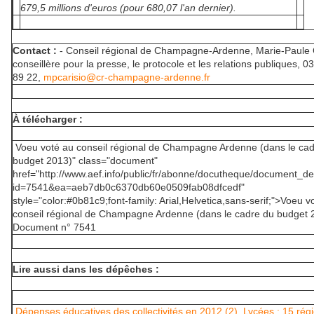
679,5 millions d'euros (pour 680,07 l'an dernier).
Contact :
- Conseil régional de Champagne-Ardenne, Marie-Paule C
conseillère pour la presse, le protocole et les relations publiques, 0
89 22,
mpcarisio@cr-champagne-ardenne.fr
À télécharger :
Voeu voté au conseil régional de Champagne Ardenne (dans le cad
budget 2013)" class="document"
href="http://www.aef.info/public/fr/abonne/docutheque/document_de
id=7541&ea=aeb7db0c6370db60e0509fab08dfcedf"
style="color:#0b81c9;font-family: Arial,Helvetica,sans-serif;">Voeu v
conseil régional de Champagne Ardenne (dans le cadre du budget 
Document n° 7541
Lire aussi dans les dépêches :
Dépenses éducatives des collectivités en 2012 (2). Lycées : 15 rég