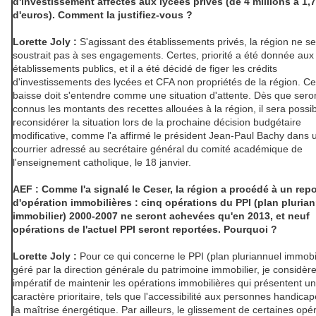
d'investissement affectés aux lycées privés (de 4 millions à 1,7
d'euros). Comment la justifiez-vous ?
Lorette Joly :
S'agissant des établissements privés, la région ne se
soustrait pas à ses engagements. Certes, priorité a été donnée aux
établissements publics, et il a été décidé de figer les crédits
d'investissements des lycées et CFA non propriétés de la région. Ce
baisse doit s'entendre comme une situation d'attente. Dès que sero
connus les montants des recettes allouées à la région, il sera possi
reconsidérer la situation lors de la prochaine décision budgétaire
modificative, comme l'a affirmé le président Jean-Paul Bachy dans 
courrier adressé au secrétaire général du comité académique de
l'enseignement catholique, le 18 janvier.
AEF : Comme l'a signalé le Ceser, la région a procédé à un repo
d'opération immobilières : cinq opérations du PPI (plan pluria
immobilier) 2000-2007 ne seront achevées qu'en 2013, et neuf
opérations de l'actuel PPI seront reportées. Pourquoi ?
Lorette Joly :
Pour ce qui concerne le PPI (plan pluriannuel immobil
géré par la direction générale du patrimoine immobilier, je considère 
impératif de maintenir les opérations immobilières qui présentent un
caractère prioritaire, tels que l'accessibilité aux personnes handica
la maîtrise énergétique. Par ailleurs, le glissement de certaines opé