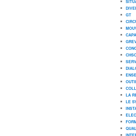
SITU
DIVE
GT
CIRC
MOU
CAPA
GREV
CONC
CHS
SERV
DIAL
ENSE
OUTI
COLL
LA R
LE S
INST
ELEC
FORM
QUAL
INTE