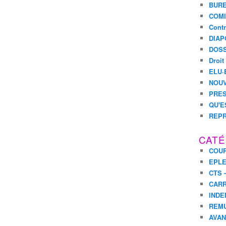
BURE
COMI
Contr
DIAP
DOSS
Droit
ELU·
NOUV
PRES
QU'E
REPR
CATÉ
COUR
EPL
CTS 
CARR
INDE
REM
AVA