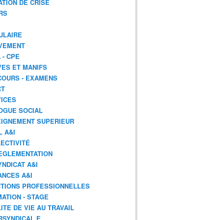
ATION DE CRISE
RS
ULAIRE
VEMENT
 - CPE
ES ET MANIFS
OURS - EXAMENS
CT
ICES
OGUE SOCIAL
IGNEMENT SUPERIEUR
L A&I
ECTIVITÉ
EGLEMENTATION
YNDICAT A&I
ANCES A&I
TIONS PROFESSIONNELLES
ATION - STAGE
ITE DE VIE AU TRAVAIL
RSYNDICAL.E