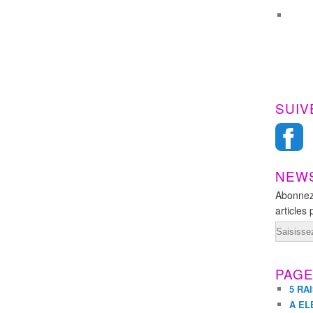
SUIV
NEW
Abonnez
articles 
Email
PAG
5 RA
A EL