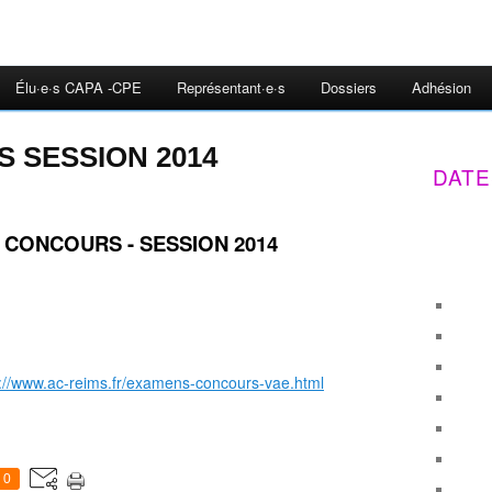
Élu·e·s CAPA -CPE
Représentant·e·s
Dossiers
Adhésion
 SESSION 2014
DATE
CONCOURS - SESSION 2014
p://www.ac-reims.fr/examens-concours-vae.html
0