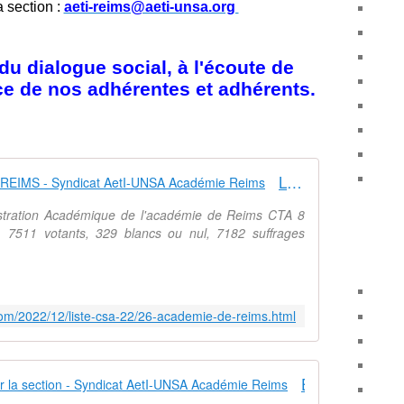
a section :
aeti-reims@aeti-unsa.org
u dialogue social, à l'écoute de
ice de nos adhérentes et adhérents.
LISTE CSA 22/26 ACADEMIE DE REIMS - Syndicat AetI-UNSA Académie Reims
istration Académique de l'académie de Reims CTA 8
, 7511 votants, 329 blancs ou nul, 7182 suffrages
com/2022/12/liste-csa-22/26-academie-de-reims.html
Elections Pro Résultats CAPA pour la section - Syndicat AetI-UNSA Académie Reims