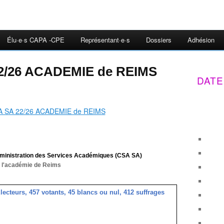
Élu·e·s CAPA -CPE
Représentant·e·s
Dossiers
Adhésion
22/26 ACADEMIE de REIMS
DATE
dministration des Services Académiques (CSA SA)
 l'académie de Reims
ecteurs, 457 votants, 45 blancs ou nul, 412 suffrages