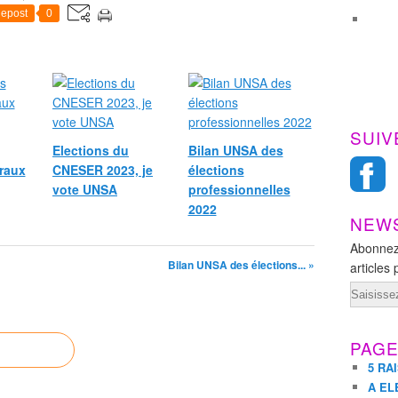
epost
0
SUIV
Elections du
Bilan UNSA des
raux
CNESER 2023, je
élections
vote UNSA
professionnelles
2022
NEW
Abonnez
Bilan UNSA des élections... »
articles 
Email
PAG
5 RA
A EL