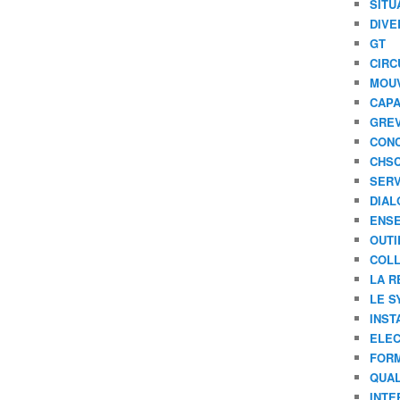
SITU
DIVE
GT
CIRC
MOU
CAPA
GREV
CONC
CHS
SERV
DIAL
ENSE
OUTI
COLL
LA R
LE S
INST
ELEC
FORM
QUAL
INTE