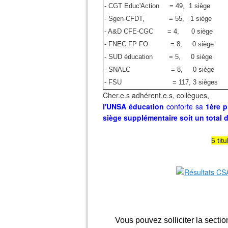
- CGT Educ'Action = 49, 1 siège
- Sgen-CFDT, = 55, 1 siège
- A&D CFE-CGC = 4, 0 siège
- FNEC FP FO = 8, 0 siège
- SUD éducation = 5, 0 siège
- SNALC = 8, 0 siège
- FSU = 117, 3 sièges
Cher.e.s adhérent.e.s, collègues,
l'UNSA éducation
conforte sa
1ère 
siège supplémentaire soit un total 
5 titu
Vous pouvez solliciter la sectio