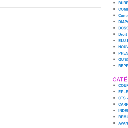
BURE
COMI
Contr
DIAP
DOSS
Droit
ELU·
NOUV
PRES
QU'E
REPR
CATÉ
COUR
EPL
CTS 
CARR
INDE
REM
AVA