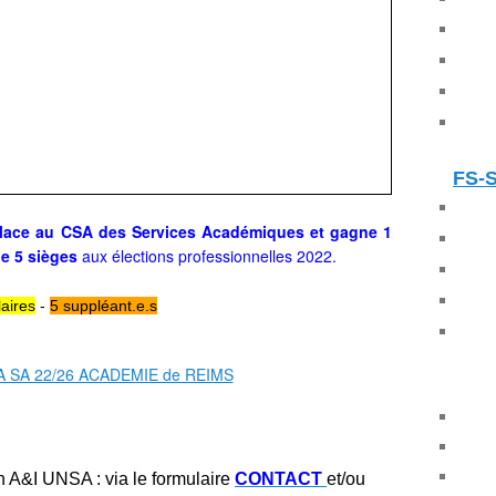
FS-
place au CSA des Services Académiques
et
gagne 1
de 5 sièges
aux élections professionnelles 2022.
laires
-
5 suppléant.e.s
n A&I UNSA : via le formulaire
CONTACT
et/ou