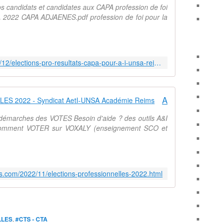
 candidats et candidates aux CAPA profession de foi
A 2022 CAPA ADJAENES.pdf profession de foi pour la
http://www.aeti-ac-reims.com/2022/12/elections-pro-resultats-capa-pour-a-i-unsa-reims.html
A ELECTIONS PROFESSIONNELLES 2022 - Syndicat AetI-UNSA Académie Reims
s démarches des VOTES Besoin d'aide ? des outils A&I
 comment VOTER sur VOXALY (enseignement SCO et
ms.com/2022/11/elections-professionnelles-2022.html
LLES
,
#CTS - CTA