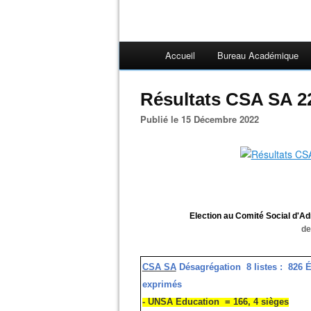
Accueil
Bureau Académique
Résultats CSA SA 
Publié le 15 Décembre 2022
Election au Comité Social d'A
de
CSA SA
Désagrégation 8 listes :
826 Él
exprimés
- UNSA Education = 166, 4 sièges