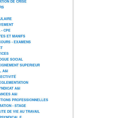
ATION DE CRISE
RS
ULAIRE
VEMENT
 - CPE
ES ET MANIFS
OURS - EXAMENS
CT
ICES
OGUE SOCIAL
IGNEMENT SUPERIEUR
L A&I
ECTIVITÉ
EGLEMENTATION
YNDICAT A&I
ANCES A&I
TIONS PROFESSIONNELLES
ATION - STAGE
ITE DE VIE AU TRAVAIL
RSYNDICAL.E