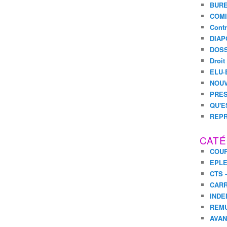
BURE
COMI
Contr
DIAP
DOSS
Droit
ELU·
NOUV
PRES
QU'E
REPR
CATÉ
COUR
EPL
CTS 
CARR
INDE
REM
AVA