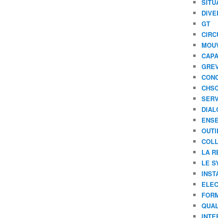
SITU
DIVE
GT
CIRC
MOU
CAPA
GREV
CONC
CHS
SERV
DIAL
ENSE
OUTI
COLL
LA R
LE S
INST
ELEC
FORM
QUAL
INTE