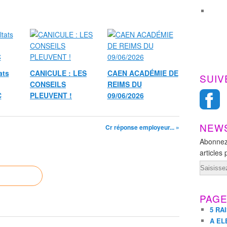
ats
CANICULE : LES
CAEN ACADÉMIE DE
SUIV
CONSEILS
REIMS DU
C
PLEUVENT !
09/06/2026
NEW
Cr réponse employeur... »
Abonnez
articles 
Email
PAG
5 RA
A EL