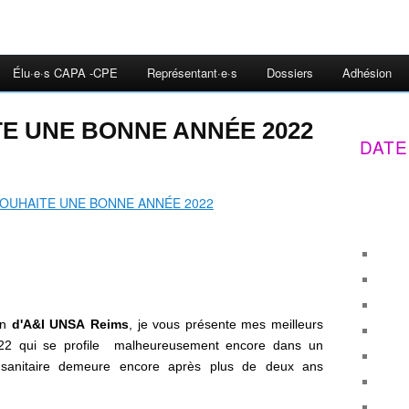
Élu·e·s CAPA -CPE
Représentant·e·s
Dossiers
Adhésion
TE UNE BONNE ANNÉE 2022
DATE
on
d'A&I UNSA Reims
, je vous présente mes meilleurs
22 qui se profile malheureusement encore dans un
 sanitaire demeure encore après plus de deux ans