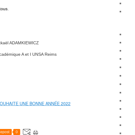
tous.
ckaël ADAMKIEWICZ
Académique A et I UNSA Reims
epost
0