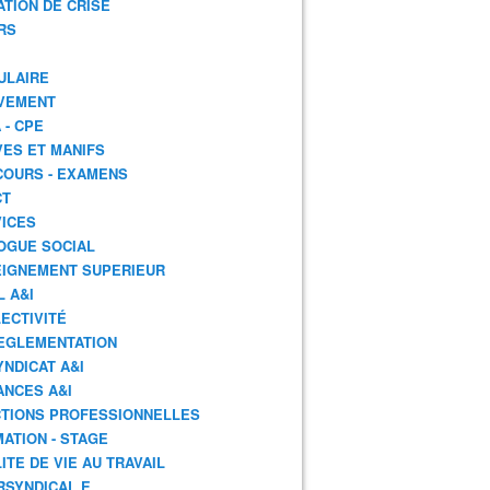
ATION DE CRISE
RS
ULAIRE
VEMENT
 - CPE
ES ET MANIFS
OURS - EXAMENS
CT
ICES
OGUE SOCIAL
IGNEMENT SUPERIEUR
L A&I
ECTIVITÉ
EGLEMENTATION
YNDICAT A&I
ANCES A&I
TIONS PROFESSIONNELLES
ATION - STAGE
ITE DE VIE AU TRAVAIL
RSYNDICAL.E