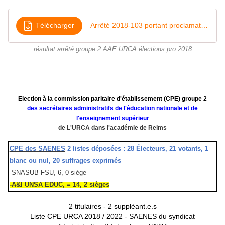
Télécharger
Arrêté 2018-103 portant proclamation des résultats CPE AAE groupe 2
résultat arrêté groupe 2 AAE URCA élections pro 2018
Election à la commission paritaire d'établissement (CPE) groupe 2
d
es secrétaires administratifs de l'éducation nationale et de
l'enseignement supérieur
de L'URCA dans l'académie de Reims
CPE des SAENES
2
listes déposées : 28 Électeurs, 21 votants, 1
blanc ou nul, 20 suffrages exprimés
-SNASUB FSU, 6, 0 siège
-A&I UNSA EDUC, = 14, 2 sièges
2 titulaires - 2 suppléant.e.s
Liste CPE URCA 2018 / 2022 - SAENES du syndicat