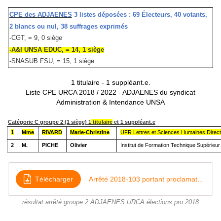
CPE des ADJAENES
3 listes déposées : 69 Électeurs, 40 votants,
2 blancs ou nul, 38 suffrages exprimés
-CGT, = 9, 0 siège
-A&I UNSA EDUC, = 14, 1 siège
-SNASUB FSU, = 15, 1 siège
1 titulaire - 1 suppléant.e.
Liste CPE URCA 2018 / 2022 - ADJAENES du syndicat
Administration & Intendance UNSA
Catégorie C groupe 2 (1 siège) 1
titulaire
et 1 suppléant.e
1
Mme
RIVARD
Marie-Christine
UFR Lettres et Sciences Humaines Direct
2
M.
PICHE
Olivier
Institut de Formation Technique Supérieur 
Télécharger
Arrêté 2018-103 portant proclamation des résultats CPE ADJAENES groupe 2
résultat arrêté groupe 2 ADJAENES URCA élections pro 2018