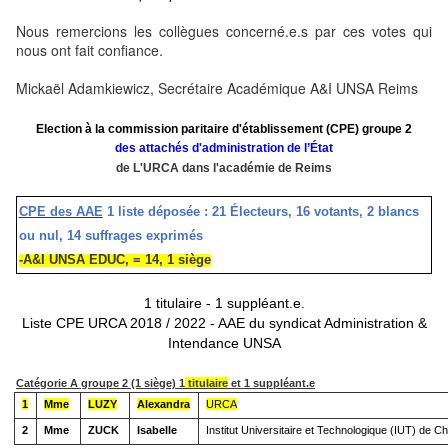
Nous remercions les collègues concerné.e.s par ces votes qui
nous ont fait confiance.
Mickaël Adamkiewicz, Secrétaire Académique A&I UNSA Reims
Election à la commission paritaire d'établissement (CPE) groupe 2
des attachés d'administration de l’État
de L'URCA dans l'académie de Reims
CPE des AAE
1 liste déposée : 21 Électeurs, 16 votants, 2 blancs
ou nul, 14 suffrages exprimés
-A&I UNSA EDUC, = 14, 1 siège
1 titulaire - 1 suppléant.e.
Liste CPE URCA 2018 / 2022 - AAE du syndicat Administration &
Intendance UNSA
Catégorie A groupe 2 (1 siège) 1
titulaire
et 1 suppléant.e
1
Mme
LUZY
Alexandra
URCA
2
Mme
ZUCK
Isabelle
Institut Universitaire et Technologique (IUT) de Ch