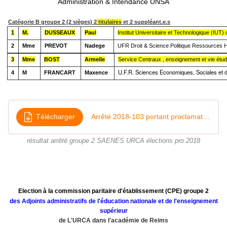
Administration & Intendance UNSA
Catégorie B groupe 2 (2 sièges)
2
titulaires
et 2 suppléant.e.s
1
M.
DUSSEAUX
Paul
Institut Universitaire et Technologique (IUT) 
2
Mme
PREVOT
Nadege
UFR Droit & Science Politique Ressources
3
Mme
BOST
Armelle
Service Centraux , enseignement et vie étud
U.F.R. Sciences Economiques, Sociales et d
4
M
FRANCART
Maxence
Télécharger
Arrêté 2018-103 portant proclamation des résultats CPE SAENES groupe 2
résultat arrêté groupe 2 SAENES URCA élections pro 2018
Election à la commission paritaire d'établissement (CPE) groupe 2
des Adjoints administratifs de l'éducation nationale et de l'enseignement
supérieur
de L'URCA dans l'académie de Reims