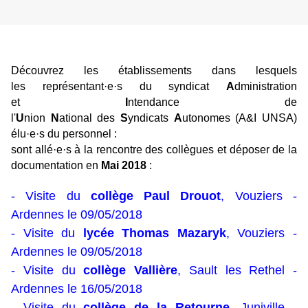
Découvrez les établissements dans lesquels
les représentant·e·s du syndicat
A
dministration
et
I
ntendance de
l'
U
nion
N
ational
des
S
yndicats
A
utonomes (A&I UNSA)
élu·e·s du personnel :
sont allé·e·s à la rencontre des collègues et déposer de la
documentation
en
Mai 2018
:
- Visite du
collège Paul Drouot
, Vouziers -
Ardennes le 09/05/2018
- Visite du
lycée Thomas Mazaryk
, Vouziers -
Ardennes le 09/05/2018
- Visite du
collège Vallière
, Sault les Rethel -
Ardennes le 16/05/2018
- Visite du
collège
de la Retourne
, Juniville -