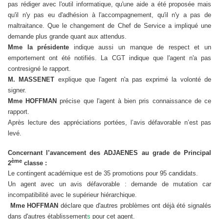
pas rédiger avec l'outil informatique, qu'une aide a été proposée mais
qu'il n'y pas eu d'adhésion à l'accompagnement, qu'il n'y a pas de
maltraitance. Que le changement de Chef de Service a impliqué une
demande plus grande quant aux attendus.
Mme la présidente
indique aussi un manque de respect et un
emportement ont été notifiés. La CGT indique que l'agent n'a pas
contresigné le rapport.
M. MASSENET
explique que l'agent n'a pas exprimé la volonté de
signer.
Mme HOFFMAN
précise que l'agent à bien pris connaissance de ce
rapport.
Après lecture des appréciations portées, l’avis défavorable n’est pas
levé.
Concernant l’avancement des ADJAENES au grade de Principal
ème
2
classe :
Le contingent académique est de 35 promotions pour 95 candidats.
Un agent avec un avis défavorable : demande de mutation car
incompatibilité avec le supérieur hiérarchique.
Mme HOFFMAN
déclare que d'autres problèmes ont déjà été signalés
dans d'autres établissement
s
pour cet agent.