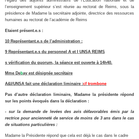
l’égard des adjoints administratifs de l’Education nationale et de
l’enseignement supérieur s’est réunie au rectorat de Reims, sous la
présidence de Madame la secrétaire adjointe, directrice des ressources
humaines au rectorat de l’académie de Reims
Etaient présent.e.s :
10 Représentant.e.s de l’administration :
9 Représentant.e.s du personnel A et I UNSA REIMS
s vérification du quorum, la séance est ouverte à 14h40.
Mme De
b
ay est désignée secrétaire
A&I/UNSA fait une déclaration liminaire :
cf trombone
Pas d’autre déclaration liminaire, Madame la présidente répond
sur les points évoqués dans la déclaration :
- sur
la demande de levées des avis défavorables émis par la
rectrice pour ancienneté de service de moins de 3 ans dans le cas
de situations particulières :
Madame
la Présidente
répond que cela est déjà le cas dans le cadre