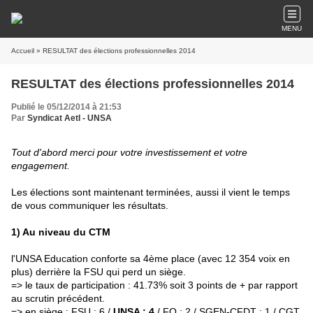
MENU
Accueil
» RESULTAT des élections professionnelles 2014
RESULTAT des élections professionnelles 2014
Publié le 05/12/2014 à 21:53
Par
Syndicat AetI - UNSA
Tout d'abord merci pour votre investissement et votre
engagement.
Les élections sont maintenant terminées, aussi il vient le temps
de vous communiquer les résultats.
1) Au niveau du CTM
l'UNSA Education conforte sa 4ème place (avec 12 354 voix en
plus) derrière la FSU qui perd un siège.
=> le taux de participation : 41.73% soit 3 points de + par rapport
au scrutin précédent.
=> en siège : FSU : 6 /
UNSA : 4
/ FO : 2 / SGEN-CFDT : 1 / CGT