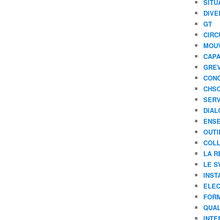
SITU
DIVE
GT
CIRC
MOU
CAPA
GREV
CONC
CHS
SERV
DIAL
ENSE
OUTI
COLL
LA R
LE S
INST
ELEC
FORM
QUAL
INTE