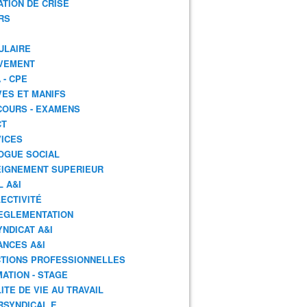
ATION DE CRISE
RS
ULAIRE
VEMENT
 - CPE
ES ET MANIFS
OURS - EXAMENS
CT
ICES
OGUE SOCIAL
IGNEMENT SUPERIEUR
L A&I
ECTIVITÉ
EGLEMENTATION
YNDICAT A&I
ANCES A&I
TIONS PROFESSIONNELLES
ATION - STAGE
ITE DE VIE AU TRAVAIL
RSYNDICAL.E