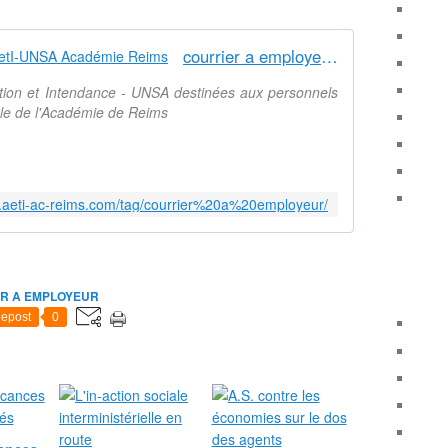
courrier a employeur - Syndicat AetI-UNSA Académie Reims
ation et Intendance - UNSA destinées aux personnels
nale de l'Académie de Reims
w.aeti-ac-reims.com/tag/courrier%20a%20employeur/
R A EMPLOYEUR
epost
0