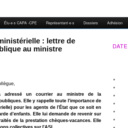
Élu·e·s CAPA -CPE
Représentant·e·s
Dossiers
Adhésion
inistérielle : lettre de
DATE
lique au ministre
ollègue,
 adressé un courrier au ministre de la
publiques. Elle y rappelle toute l'importance de
érielle) pour les agents de l’État que ce soit en
arde d'enfants. Elle lui demande de revenir sur
raités de la prestation chèques-vacances. Elle
ons collectives sur l'ASI.