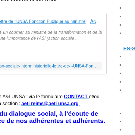
Action sociale interministérielle : lettre de l'UNSA Fonction Publique au ministre
un courrier au ministre de la transformation et de la
ute l'importance de l'ASI (action sociale ...
FS-
https://www.unsa-fp.org/article/Action-sociale-interministerielle-lettre-de-l-UNSA-Fonction-Publique-au-ministre
n A&I UNSA : via le formulaire
CONTACT
et/ou
a section :
aeti-reims@aeti-unsa.org
u dialogue social, à l'écoute de
ice de nos adhérentes et adhérents.