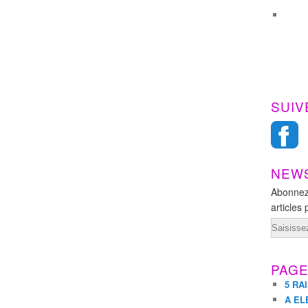
SUIV
NEW
Abonnez
articles 
Email
PAG
5 RA
A EL