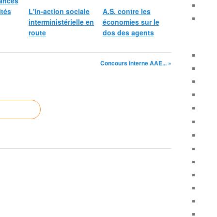
ances
ités
L'in-action sociale
A.S. contre les
interministérielle en
économies sur le
route
dos des agents
Concours interne AAE... »