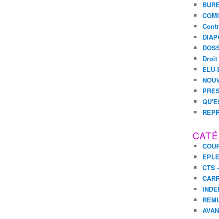
BURE
COMI
Contr
DIAP
DOSS
Droit
ELU·
NOUV
PRES
QU'E
REPR
CATÉ
COUR
EPL
CTS 
CARR
INDE
REM
AVA