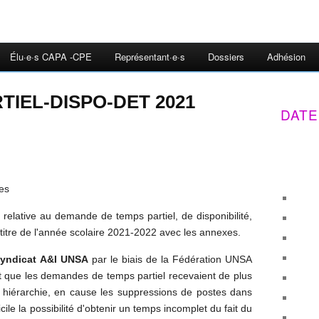
Élu·e·s CAPA -CPE
Représentant·e·s
Dossiers
Adhésion
TIEL-DISPO-DET 2021
DATE
ues
e relative
au demande de temps partiel, de disponibilité,
itre de l'année scolaire 2021-2022 avec les annexes.
syndicat A&I UNSA
par le biais de la Fédération UNSA
at que les demandes de temps partiel recevaient de plus
la hiérarchie, en cause les suppressions de postes dans
cile la possibilité d'obtenir un temps incomplet du fait du