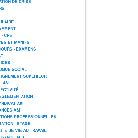
ATION DE CRISE
RS
ULAIRE
VEMENT
 - CPE
ES ET MANIFS
OURS - EXAMENS
CT
ICES
OGUE SOCIAL
IGNEMENT SUPERIEUR
L A&I
ECTIVITÉ
EGLEMENTATION
YNDICAT A&I
ANCES A&I
TIONS PROFESSIONNELLES
ATION - STAGE
ITE DE VIE AU TRAVAIL
RSYNDICAL.E