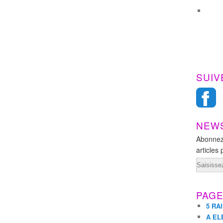
SUIV
NEW
Abonnez
articles 
Email
PAG
5 RA
A EL