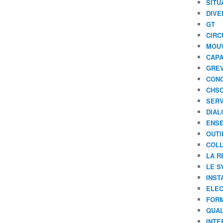
SITU
DIVE
GT
CIRC
MOU
CAPA
GREV
CONC
CHS
SERV
DIAL
ENSE
OUTI
COLL
LA R
LE S
INST
ELEC
FORM
QUAL
INTE