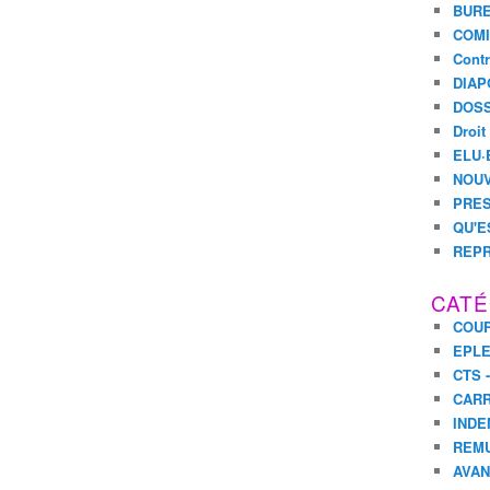
BURE
COMI
Contr
DIAP
DOSS
Droit
ELU·
NOUV
PRES
QU'E
REPR
CATÉ
COUR
EPL
CTS 
CARR
INDE
REM
AVA